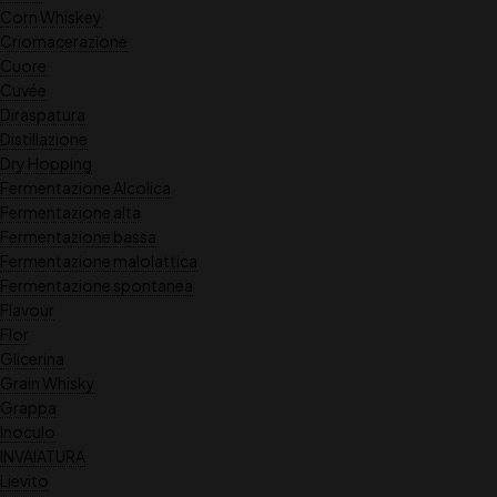
Corn Whiskey
Criomacerazione
Cuore
Cuvée
Diraspatura
Distillazione
Dry Hopping
Fermentazione Alcolica
Fermentazione alta
Fermentazione bassa
Fermentazione malolattica
Fermentazione spontanea
Flavour
Flor
Glicerina
Grain Whisky
Grappa
Inoculo
INVAIATURA
Lievito