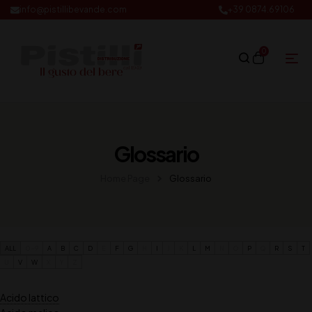
info@pistillibevande.com
+39 0874.69106
0
Glossario
Home Page
Glossario
ALL
0-9
A
B
C
D
E
F
G
H
I
J
K
L
M
N
O
P
Q
R
S
T
U
V
W
X
Y
Z
Acido lattico