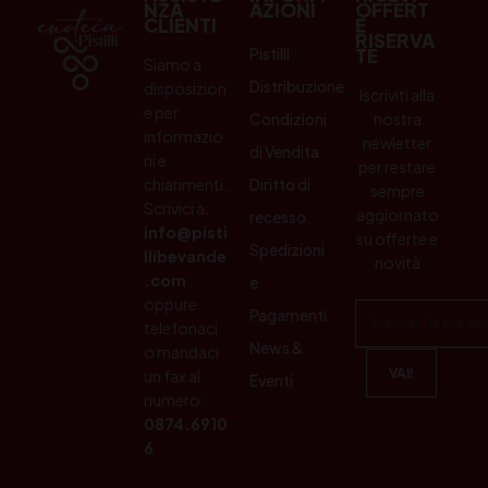
NZA
AZIONI
OFFERT
CLIENTI
E
RISERVA
Pistilli
TE
Siamo a
Distribuzione
disposizion
Iscriviti alla
e per
Condizioni
nostra
informazio
newletter
di Vendita
ni e
per restare
chiarimenti.
Diritto di
sempre
Scrivici a:
aggiornato
recesso
info@pisti
su offerte e
Spedizioni
llibevande
novità
.com
e
oppure
Pagamenti
telefonaci
News &
o mandaci
un fax al
Eventi
numero:
0874.6910
6