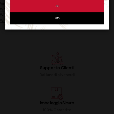
Vinificazione
SI
Whiskey
Whisky Pure Malt
NO
Whisky Single Malt
Supporto Clienti
Dal lunedi al venerdi
Imballaggio Sicuro
100% Garantito