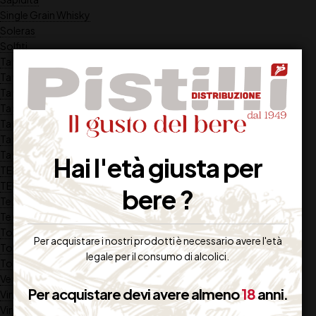
Single Grain Whisky
Soleras
Solfiti
Tannicità
Tannini
Tannini nobili
Tappo a vite e a corona
Tappo di sughero
Tappo di vetro
Tappo sintetico
Hai l'età giusta per
TEMPERATURE DI SERVIZIO
TEMPERATURE DI SERVIZIO
bere ?
Tennessee whiskey
Testa
Torba
Per acquistare i nostri prodotti è necessario avere l'età
Torbatura
legale per il consumo di alcolici.
Torchiatura
Vendemmia
Per acquistare devi avere almeno
18
anni.
Vinacce
Vinaccioli