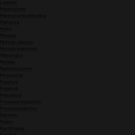
Luppolo
Macerazione
Macerazione carbonica
Maltatura
Malto
Melassa
Metodo classico
Metodo martinotti
Millesimato
Mistella
Pastorizzazione
Persistenza
Pigiatura
Polialcoli
Pressatura
Processo ossidativo
Processo riduttivo
Racemo
Raspo
Rye Whiskey
Sapidità