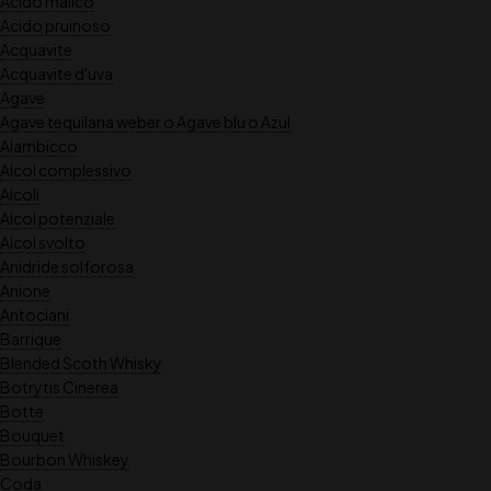
Acido malico
Acido pruinoso
Acquavite
Acquavite d'uva
Agave
Agave tequilana weber o Agave blu o Azul
Alambicco
Alcol complessivo
Alcoli
Alcol potenziale
Alcol svolto
Anidride solforosa
Anione
Antociani
Barrique
Blended Scoth Whisky
Botrytis Cinerea
Botte
Bouquet
Bourbon Whiskey
Coda