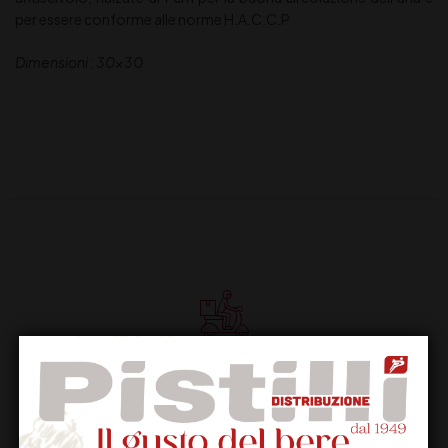
per essere conforme alle norme H.A.C.C.P
Dimensioni : 30×30
Supporto Clienti
Dal lunedi al venerdi