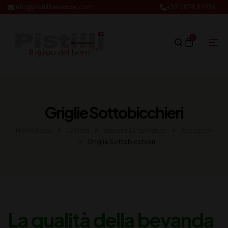
info@pistillibevande.com
+39 0874.69106
0
Griglie Sottobicchieri
Home Page
La Birra
Impianti Di Spillatura
Accessori
Griglie Sottobicchieri
La qualità della bevanda