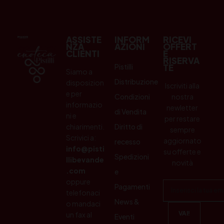
ASSISTE
INFORM
RICEVI
NZA
AZIONI
OFFERT
CLIENTI
E
RISERVA
Pistilli
TE
Siamo a
Distribuzione
disposizion
Iscriviti alla
e per
Condizioni
nostra
informazio
newletter
di Vendita
ni e
per restare
chiarimenti.
Diritto di
sempre
Scrivici a:
aggiornato
recesso
info@pisti
su offerte e
Spedizioni
llibevande
novità
.com
e
oppure
Pagamenti
telefonaci
News &
o mandaci
un fax al
Eventi