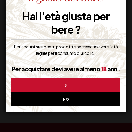
Imballaggio Sicuro
Hai l'età giusta per
100% Garantito
bere ?
Per acquistare i nostri prodotti è necessario avere l'età
Resi Gratuiti
legale per il consumo di alcolici.
Restituiscilo facilmente
Per acquistare devi avere almeno
18
anni.
SI
Miglior Prezzo
NO
Garantito sul Web