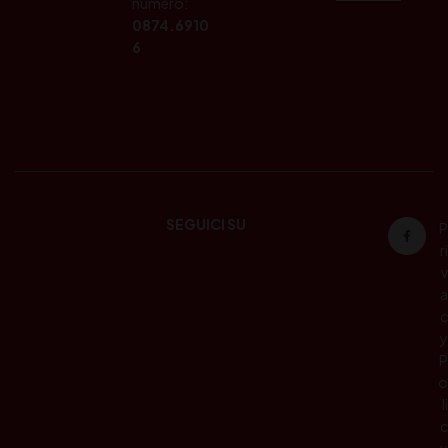
numero:
0874.6910
6
SEGUICI SU
P
ri
v
a
c
y
P
o
li
c
y