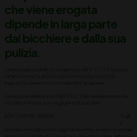
che viene erogata
dipende in larga parte
dal bicchiere e dalla sua
pulizia.
Come suggerito dalle norme igieniche dell’ H.A.C.C.P bisogna
evitare il contatto diretto tra il bicchiere (soprattutto se
bagnato) e il bancone e/o tovagliette o spugnette.
La soluzione ideale e a norma H.A.C.C.P per la sistemazione dei
bicchieri di servizio, sono le griglie sottobicchieri.
Grigli
a
sottobicchieri per lo stoccaggio dei bicchieri, create in materiale
antiscivolo, rialzate di 1 cm per la buona circolazione dell’aria e