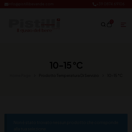
info@pistillibevande.com
+39 0874.69106
0
10-15 °C
Home Page
Prodotto Temperatura Di Servizio
10-15 °C
Non è stato trovato nessun prodotto che corrisponde
alla tua selezione.