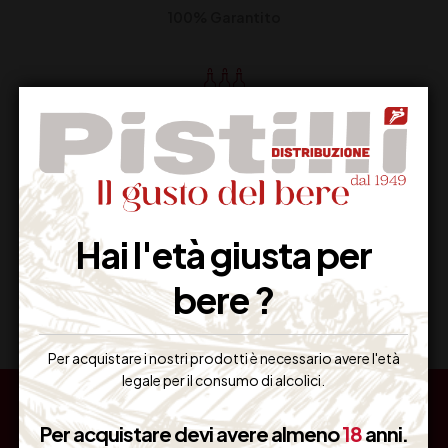
100% Garantito
Resi Gratuiti
Restituiscilo facilmente
Hai l'età giusta per
Miglior Prezzo
bere ?
Garantito sul Web
Per acquistare i nostri prodotti è necessario avere l'età
legale per il consumo di alcolici.
Per acquistare devi avere almeno
18
anni.