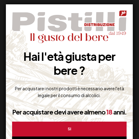
Supporto Clienti
Hai l'età giusta per
Dal lunedi al venerdi
bere ?
Per acquistare i nostri prodotti è necessario avere l'età
Imballaggio Sicuro
legale per il consumo di alcolici.
100% Garantito
Per acquistare devi avere almeno
18
anni.
SI
Resi Gratuiti