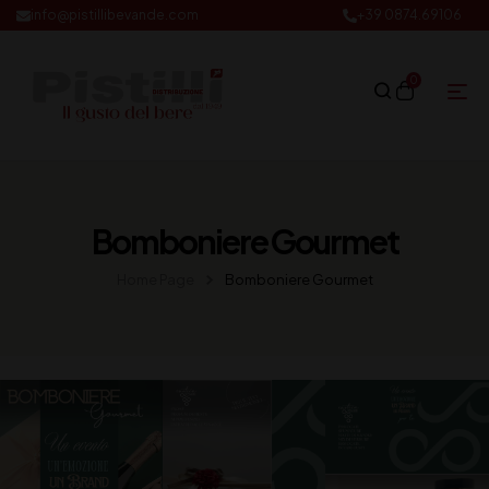
info@pistillibevande.com
+39 0874.69106
0
Bomboniere Gourmet
Home Page
Bomboniere Gourmet