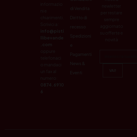
informazio
newletter
di Vendita
ni e
per restare
chiarimenti.
Diritto di
sempre
Scrivici a:
aggiornato
recesso
info@pisti
su offerte e
Spedizioni
llibevande
novità
.com
e
oppure
Pagamenti
telefonaci
News &
o mandaci
un fax al
Eventi
numero:
0874.6910
6