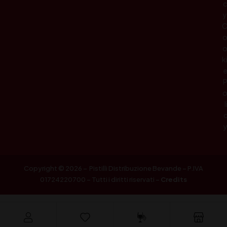
c
y
k
l
Copyright © 2026 – Pistilli Distribuzione Bevande – P.IVA
01724220700 – Tutti i diritti riservati –
Credits