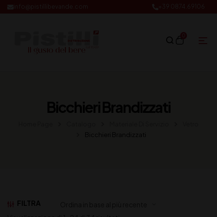
info@pistillibevande.com
+39 0874.69106
0
Bicchieri Brandizzati
Home Page
Catalogo
Materiale Di Servizio
Vetro
Bicchieri Brandizzati
FILTRA