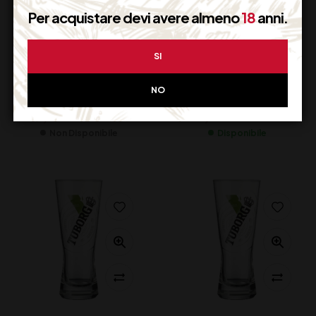
Per acquistare devi avere almeno
18
anni.
BRAND FORST
BRAND FLEA TEKU
SI
PLASTICA 0.2
0.4
NO
5,20
€
20,40
€
(IVA inclusa)
(IVA inclusa)
Non Disponibile
Disponibile