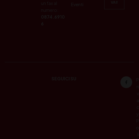
un fax al
Eventi
numero:
0874.6910
6
SEGUICI SU
P
ri
v
a
c
y
P
o
li