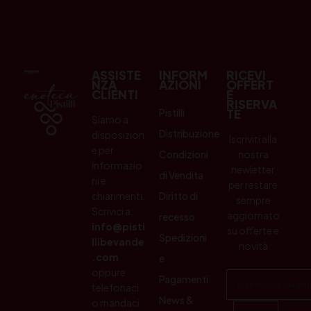
ASSISTE
INFORM
RICEVI
NZA
AZIONI
OFFERT
CLIENTI
E
RISERVA
Pistilli
TE
Siamo a
Distribuzione
disposizion
Iscriviti alla
e per
Condizioni
nostra
informazio
newletter
di Vendita
ni e
per restare
chiarimenti.
Diritto di
sempre
Scrivici a:
aggiornato
recesso
info@pisti
su offerte e
Spedizioni
llibevande
novità
.com
e
oppure
Pagamenti
telefonaci
News &
o mandaci