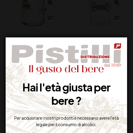
BRAND FORST
BRAND FORST
BOCCALE LITRO
PLASTICA 0.4
7,50
€
Disponibile
(IVA inclusa)
Disponibile
Hai l'età giusta per
bere ?
Per acquistare i nostri prodotti è necessario avere l'età
legale per il consumo di alcolici.