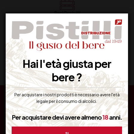
Resi Gratuiti
Restituiscilo facilmente
Miglior Prezzo
Hai l'età giusta per
Garantito sul Web
bere ?
Per acquistare i nostri prodotti è necessario avere l'età
legale per il consumo di alcolici.
Per acquistare devi avere almeno
18
anni.
ASSISTE
INFORM
RICEVI
NZA
AZIONI
OFFERT
CLIENTI
E
RISERVA
Pistilli
SI