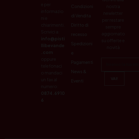
e per
Condizioni
nostra
informazio
newletter
di Vendita
ni e
per restare
chiarimenti.
Diritto di
sempre
Scrivici a:
aggiornato
recesso
info@pisti
su offerte e
Spedizioni
llibevande
novità
.com
e
oppure
Pagamenti
telefonaci
News &
o mandaci
un fax al
Eventi
numero:
0874.6910
6