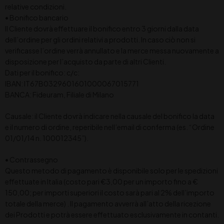
relative condizioni.
• Bonifico bancario
Il Cliente dovrà effettuare il bonifico entro 3 giorni dalla data
dell’ordine per gli ordini relativi a prodotti. In caso ciò non si
verificasse l’ordine verrà annullato e la merce messa nuovamente a
disposizione per l’acquisto da parte di altri Clienti.
Dati per il bonifico: c/c:
IBAN: IT67B0329601601000067015771
BANCA: Fideuram, Filiale di Milano
Causale: il Cliente dovrà indicare nella causale del bonifico la data
e il numero di ordine, reperibile nell’email di conferma (es. “Ordine
01/01/14 n. 100012345”).
• Contrassegno
Questo metodo di pagamento è disponibile solo per le spedizioni
effettuate in Italia (costo pari €3,00 per un importo fino a €
150,00; per importi superiori il costo sarà pari al 2% dell’importo
totale della merce) . Il pagamento avverrà all’atto della ricezione
dei Prodotti e potrà essere effettuato esclusivamente in contanti.