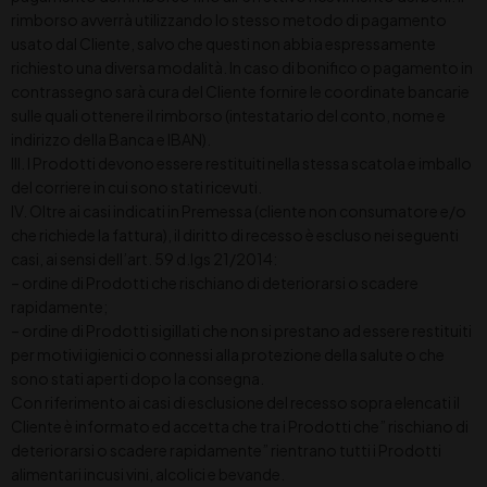
rimborso avverrà utilizzando lo stesso metodo di pagamento
usato dal Cliente, salvo che questi non abbia espressamente
richiesto una diversa modalità. In caso di bonifico o pagamento in
contrassegno sarà cura del Cliente fornire le coordinate bancarie
sulle quali ottenere il rimborso (intestatario del conto, nome e
indirizzo della Banca e IBAN).
III. I Prodotti devono essere restituiti nella stessa scatola e imballo
del corriere in cui sono stati ricevuti.
IV. Oltre ai casi indicati in Premessa (cliente non consumatore e/o
che richiede la fattura), il diritto di recesso è escluso nei seguenti
casi, ai sensi dell’art. 59 d.lgs 21/2014:
– ordine di Prodotti che rischiano di deteriorarsi o scadere
rapidamente;
– ordine di Prodotti sigillati che non si prestano ad essere restituiti
per motivi igienici o connessi alla protezione della salute o che
sono stati aperti dopo la consegna.
Con riferimento ai casi di esclusione del recesso sopra elencati il
Cliente è informato ed accetta che tra i Prodotti che” rischiano di
deteriorarsi o scadere rapidamente” rientrano tutti i Prodotti
alimentari incusi vini, alcolici e bevande.