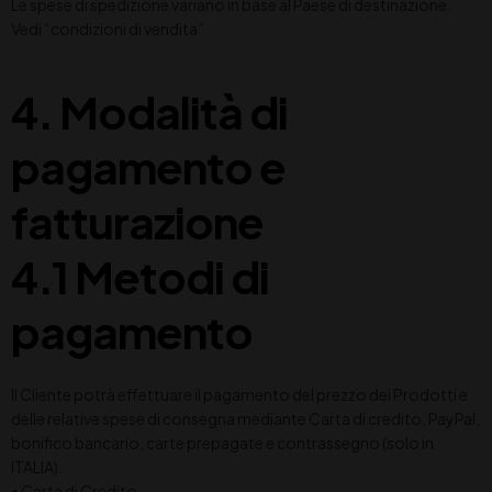
Le spese di spedizione variano in base al Paese di destinazione.
Vedi “condizioni di vendita”
4. Modalità di
pagamento e
fatturazione
4.1 Metodi di
pagamento
Il Cliente potrà effettuare il pagamento del prezzo dei Prodotti e
delle relative spese di consegna mediante Carta di credito, PayPal,
bonifico bancario, carte prepagate e contrassegno (solo in
ITALIA).
• Carta di Credito