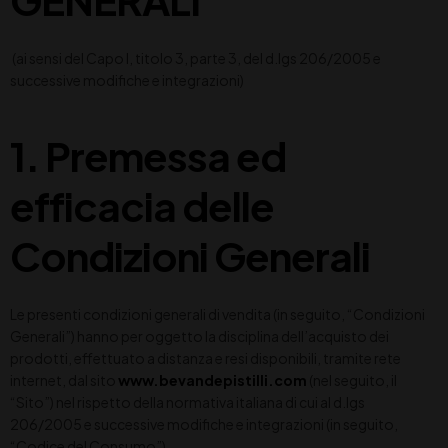
(ai sensi del Capo I, titolo 3, parte 3, del d.lgs 206/2005 e
successive modifiche e integrazioni)
1. Premessa ed
efficacia delle
Condizioni Generali
Le presenti condizioni generali di vendita (in seguito, “Condizioni
Generali”) hanno per oggetto la disciplina dell’acquisto dei
prodotti, effettuato a distanza e resi disponibili, tramite rete
internet, dal sito
www.bevandepistilli.com
(nel seguito, il
“Sito”) nel rispetto della normativa italiana di cui al d.lgs
206/2005 e successive modifiche e integrazioni (in seguito,
“Codice del Consumo”).