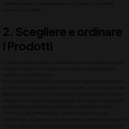
normativa italiana. La lingua a disposizione per concludere il
contratto è l’italiano.
2. Scegliere e ordinare
i Prodotti
Le caratteristiche e il prezzo dei vari prodotti in vendita sul Sito (di
seguito “Prodotto” o “Prodotti”) sono riportati nella pagina
relativa a ciascun Prodotto.
Per l’acquisto dei Prodotti il Cliente dovrà aggiungere il Prodotto
al “Carrello” e, dopo aver preso visione delle Condizioni Generali e
della Politica di Privacy e confermato la loro accettazione, dovrà
inserire i dati di spedizione ed eventuale fatturazione, selezionare
la modalità di pagamento desiderata e confermare l’ordine.
Con l’invio dell’ordine dal Sito, che ha valore di proposta
contrattuale, il Cliente riconosce e dichiara di aver preso visione di
tutte le indicazioni fornitegli durante la procedura d’acquisto e di