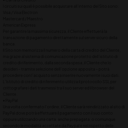
I circuiti sui quali è possibile acquistare all’interno del Sito sono:
Visa / Visa Electron
Mastercard / Maestro
American Express
Per garantire la massima sicurezza, il Cliente effettuerà la
transazione di pagamento direttamente sul server sicuro della
banca.
Il Sito non memorizza il numero della carta di credito del Cliente,
ma grazie al sistema di comunicazione protetto dell’istituto di
credito di riferimento, dalla seconda spesa, il Cliente che lo
desideri – tramite selezione dell’opzione apposita – potrà
procedere con l’acquisto senza inserire nuovamente i suoi dati.
L’Istituto di credito di riferimento utilizza il protocollo SSL per
crittografare i dati trasmessi tra il suo server ed il browser del
Cliente.
• PayPal
Una volta confermato l’ordine, il Cliente sarà reindirizzato al sito di
PayPal dove potrà effettuare il pagamento con il suo conto
oppure utilizzando una carta, anche prepagata, o comunque
secondo le modalità accettate da Paypal e nel rispetto delle