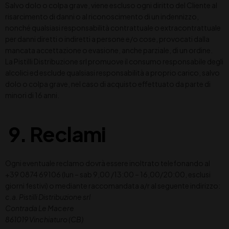
Salvo dolo o colpa grave, viene escluso ogni diritto del Cliente al
risarcimento di danni o al riconoscimento di un indennizzo,
nonché qualsiasi responsabilità contrattuale o extracontrattuale
per danni diretti o indiretti a persone e/o cose, provocati dalla
mancata accettazione o evasione, anche parziale, di un ordine.
La Pistilli Distribuzione srl promuove il consumo responsabile degli
alcolici ed esclude qualsiasi responsabilità a proprio carico, salvo
dolo o colpa grave, nel caso di acquisto effettuato da parte di
minori di 16 anni.
9. Reclami
Ogni eventuale reclamo dovrà essere inoltrato telefonando al
+39 0874 69106 (lun – sab 9,00 /13:00 – 16,00/20:00, esclusi
giorni festivi) o mediante raccomandata a/r al seguente indirizzo:
c.a. Pistilli Distribuzione srl
Contrada Le Macere
861019 Vinchiaturo (CB)