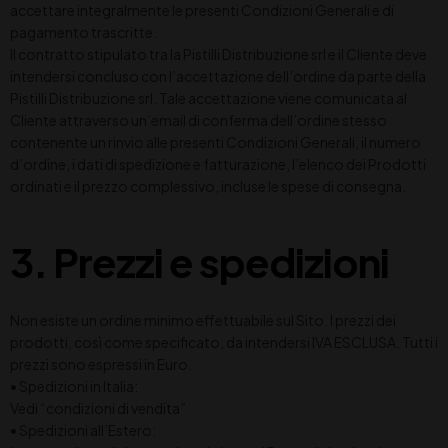
accettare integralmente le presenti Condizioni Generali e di
pagamento trascritte.
Il contratto stipulato tra la Pistilli Distribuzione srl e il Cliente deve
intendersi concluso con l’accettazione dell’ordine da parte della
Pistilli Distribuzione srl. Tale accettazione viene comunicata al
Cliente attraverso un’email di conferma dell’ordine stesso
contenente un rinvio alle presenti Condizioni Generali, il numero
d’ordine, i dati di spedizione e fatturazione, l’elenco dei Prodotti
ordinati e il prezzo complessivo, incluse le spese di consegna.
3. Prezzi e spedizioni
Non esiste un ordine minimo effettuabile sul Sito. I prezzi dei
prodotti, così come specificato, da intendersi IVA ESCLUSA. Tutti i
prezzi sono espressi in Euro.
• Spedizioni in Italia:
Vedi “condizioni di vendita”
• Spedizioni all’Estero: