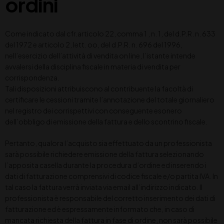
ordini
Come indicato dal cfr.articolo 22, comma 1 , n. 1, del d.P.R. n. 633
del 1972 e articolo 2, lett. oo, del d.P.R. n. 696 del 1996,
nell’esercizio dell’attività di vendita on line, l’istante intende
avvalersi della disciplina fiscale in materia di vendita per
corrispondenza.
Tali disposizioni attribuiscono al contribuente la facoltà di
certificare le cessioni tramite l’annotazione del totale giornaliero
nel registro dei corrispettivi con conseguente esonero
dell’obbligo di emissione della fattura e dello scontrino fiscale.
Pertanto, qualora l’acquisto sia effettuato da un professionista
sarà possibile richiedere emissione della fattura selezionando
l’apposita casella durante la procedura d’ordine ed inserendo i
dati di fatturazione comprensivi di codice fiscale e/o partita IVA. In
tal caso la fattura verrà inviata via email all’indirizzo indicato. Il
professionista è responsabile del corretto inserimento dei dati di
fatturazione ed è espressamente informato che, in caso di
mancata richiesta della fattura in fase di ordine, non sarà possibile