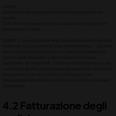
• Samex
Questo metodo di pagamento è valido solo per gli iscritti al
circuito.
Lo strumento di pagamento messo a disposizione degli iscritti
per la vendita on-line è:
BONIFICO: una volta entrati nel portale ed avere inserito le proprie
credenziali, si può accedere all’area “effettua bonifico” . A questo
punto è dunque possibile trasferire i Crediti Samex dal proprio
conto a quello del venditore. Basterà inserire il nome del
destinatario “Enoteca Pistilli”, l’importo e la descrizione (causale)
con il relativo giustificativo contabile del versamento, scontrino o
fattura e data, e cliccare su conferma e l’importo sarà
immediatamente addebitato sul conto ed accreditato su quello
del venditore.
4.2 Fatturazione degli