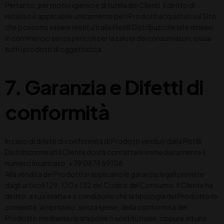
Pertanto, per motivi igienici e di tutela dei Clienti, il diritto di
recesso è applicabile unicamente per i Prodotti acquistati sul Sito
che possono essere restituiti alla Pistilli Distribuzione srl e rimessi
in commercio senza pericoli per la salute dei consumatori, ossia
tutti i prodotti di oggettistica.
7. Garanzia e Difetti di
conformità
In caso di difetti di conformità di Prodotti venduti dalla Pistilli
Distribuzione srl il Cliente dovrà contattare immediatamente il
numero incaricato: +39 0874 69106
Alla vendita dei Prodotti si applicano le garanzie legali previste
dagli articoli 129, 130 e 132 del Codice del Consumo. Il Cliente ha
diritto, a sua scelta e a condizione che la tipologia del Prodotto lo
consenta, al ripristino, senza spese, della conformità del
Prodotto mediante riparazione o sostituzione, oppure ad una