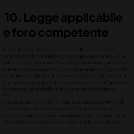
10. Legge applicabile
e foro competente
Il contratto di vendita tra il Cliente e Pistilli Distribuzione srl
s’intende concluso in Italia e regolato dalla Legge Italiana. Per la
soluzione di controversie relative all’interpretazione, esecuzione
o risoluzione delle presenti Condizioni Generali o di singoli ordini
di acquisto se il Cliente è un consumatore ai sensi del Codice del
Consumo, sarà competente in via esclusiva il foro del suo comune
di residenza o di domicilio se ubicato nel territorio italiano.
***
Ai sensi dell’articolo 1341 c.c. il Cliente dichiara di aver letto e di
accettare specificamente i seguenti articoli delle presenti
Condizioni Generali: 6 (responsabilità per ritardi nella consegna),
10 (facoltà di correggere errori – esclusioni di responsabilità).