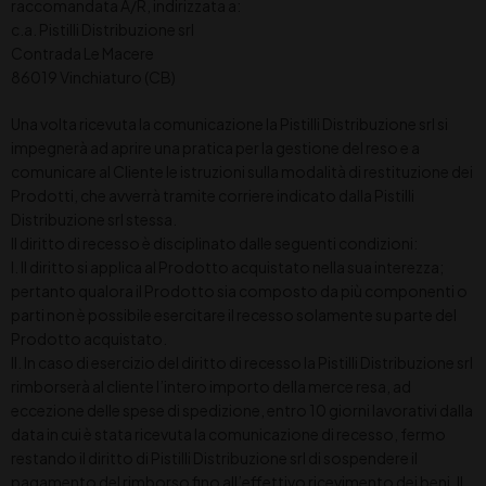
raccomandata A/R, indirizzata a:
c.a. Pistilli Distribuzione srl
Contrada Le Macere
86019 Vinchiaturo (CB)
Una volta ricevuta la comunicazione la Pistilli Distribuzione srl si
impegnerà ad aprire una pratica per la gestione del reso e a
comunicare al Cliente le istruzioni sulla modalità di restituzione dei
Prodotti, che avverrà tramite corriere indicato dalla Pistilli
Distribuzione srl stessa.
Il diritto di recesso è disciplinato dalle seguenti condizioni:
I. Il diritto si applica al Prodotto acquistato nella sua interezza;
pertanto qualora il Prodotto sia composto da più componenti o
parti non è possibile esercitare il recesso solamente su parte del
Prodotto acquistato.
II. In caso di esercizio del diritto di recesso la Pistilli Distribuzione srl
rimborserà al cliente l’intero importo della merce resa, ad
eccezione delle spese di spedizione, entro 10 giorni lavorativi dalla
data in cui è stata ricevuta la comunicazione di recesso, fermo
restando il diritto di Pistilli Distribuzione srl di sospendere il
pagamento del rimborso fino all’effettivo ricevimento dei beni. Il