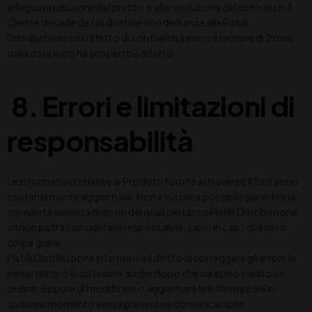
adeguata riduzione del prezzo o alla risoluzione del contratto. Il
Cliente decade da tali diritti se non denuncia alla Pistilli
Distribuzione srl il difetto di conformità entro il termine di 2 mesi
dalla data in cui ha scoperto il difetto.
8. Errori e limitazioni di
responsabilità
Le informazioni relative ai Prodotti fornite attraverso il Sito sono
costantemente aggiornate. Non è tuttavia possibile garantire la
completa assenza di errori dei quali pertanto Pistilli Distribuzione
srl non potrà considerarsi responsabile, salvo in caso di dolo o
colpa grave.
Pistilli Distribuzione srl si riserva il diritto di correggere gli errori, le
inesattezze o le omissioni anche dopo che sia stato inviato un
ordine, oppure di modificare o aggiornare le informazioni in
qualsiasi momento senza preventiva comunicazione.