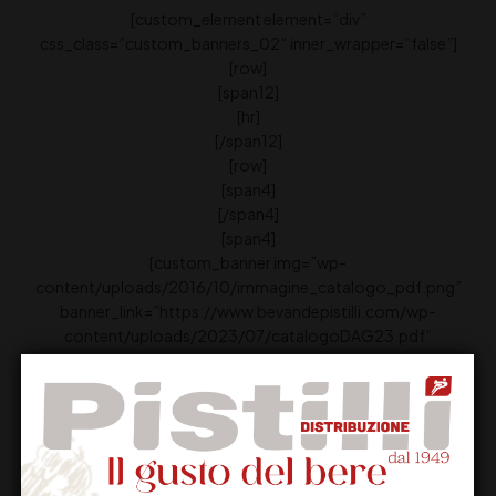
[custom_element element=”div”
css_class=”custom_banners_02″ inner_wrapper=”false”]
[row]
[span12]
[hr]
[/span12]
[row]
[span4]
[/span4]
[span4]
[custom_banner img=”wp-
content/uploads/2016/10/immagine_catalogo_pdf.png”
banner_link=”https://www.bevandepistilli.com/wp-
content/uploads/2023/07/catalogoDAG23.pdf”
title=”Download” text=”PDF” target=”_blank”
btn_text=”Scarica” custom_class=”greeen”]
[/span4]
[span4]
[/span4]