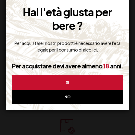
[/row]
Hai l'età giusta per
[/custom_element]
bere ?
Per acquistare i nostri prodotti è necessario avere l'età
legale per il consumo di alcolici.
Per acquistare devi avere almeno
18
anni.
SI
Supporto Clienti
NO
Dal lunedi al venerdi