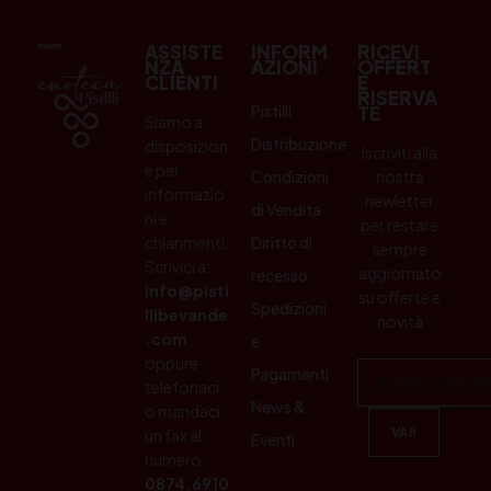
ASSISTE
INFORM
RICEVI
NZA
AZIONI
OFFERT
CLIENTI
E
RISERVA
Pistilli
TE
Siamo a
Distribuzione
disposizion
Iscriviti alla
e per
Condizioni
nostra
informazio
newletter
di Vendita
ni e
per restare
chiarimenti.
Diritto di
sempre
Scrivici a:
aggiornato
recesso
info@pisti
su offerte e
Spedizioni
llibevande
novità
.com
e
oppure
Pagamenti
telefonaci
News &
o mandaci
un fax al
Eventi
numero:
0874.6910