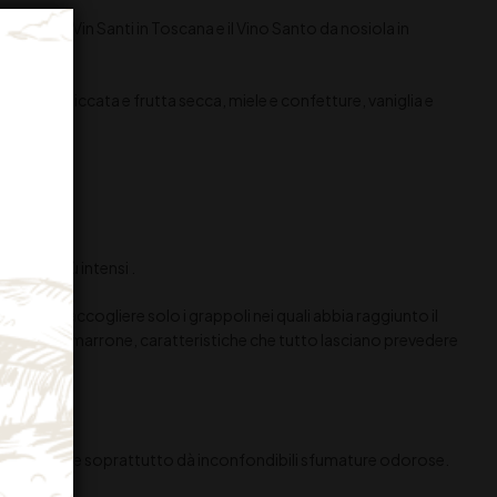
i celebri Vin Santi in Toscana e il Vino Santo da nosiola in
albicocca essiccata e frutta secca, miele e confetture, vaniglia e
sapori più intensi .
po, per raccogliere solo i grappoli nei quali abbia raggiunto il
 grigio e al marrone, caratteristiche che tutto lasciano prevedere
uni acidi e soprattutto dà inconfondibili sfumature odorose.