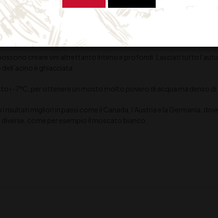
in modo particolare la produzione di vini muffati, anche se le esigenze d
aux, in Germania, in Austria e in Ungheria.
sono creare vini altrettanto intensi e profondi. Lasciati tutto l’autunno
 dell’acino è ghiacciata.
to i -7°C, per ottenere un mosto molto povero di acqua ma denso di zucc
i risultati migliori in paesi come il Canada, l’Austria e la Germania, do
a uve diverse, come per esempio il moscato bianco.