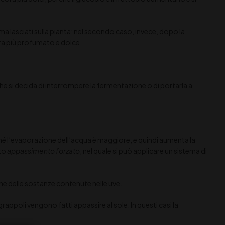
a lasciati sulla pianta; nel secondo caso, invece, dopo la
ora più profumato e dolce.
 che si decida di interrompere la fermentazione o di portarla a
é l’evaporazione dell’acqua è maggiore, e quindi aumenta la
tto
appassimento forzato
, nel quale si può applicare un sistema di
ne delle sostanze contenute nelle uve.
i grappoli vengono fatti appassire al sole. In questi casi la