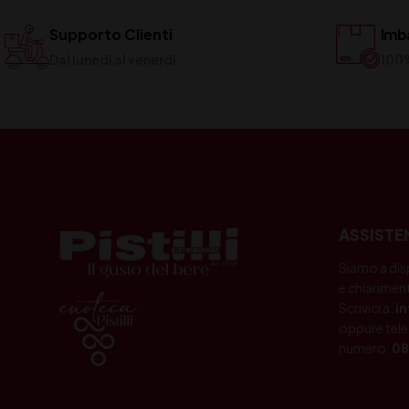
Supporto Clienti
Imba
Dal lunedi al venerdi
100
ASSISTE
Siamo a dis
e chiariment
Scrivici a:
i
oppure tele
numero:
08