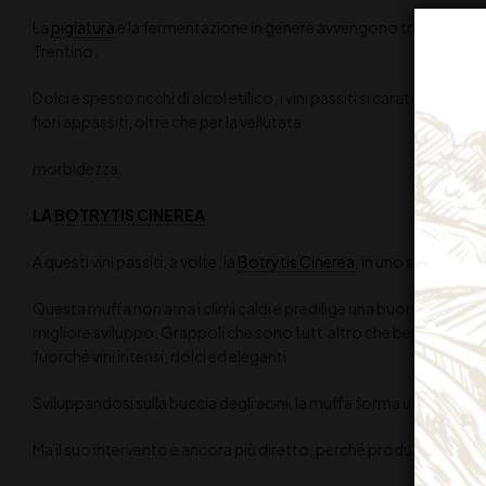
La
pigiatura
e la fermentazione in genere avvengono tra dicembre e 
Trentino.
Dolci e spesso ricchi di alcol etilico, i vini passiti si caratterizz
fiori appassiti, oltre che per la vellutata
morbidezza.
LA
BOTRYTIS CINEREA
A questi vini passiti, a volte, la
Botrytis Cinerea
, in uno stadio del
Questa muffa non ama i climi caldi e predilige una buona umidità
migliore sviluppo. Grappoli che sono tutt’altro che belli, perché 
fuorché vini intensi, dolci ed eleganti.
Sviluppandosi sulla buccia degli acini, la muffa forma un feltro
Ma il suo intervento è ancora più diretto, perché produce
glicerin