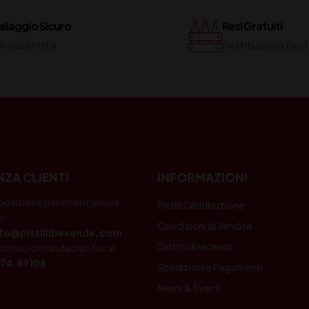
llaggio Sicuro
Resi Gratuiti
% Garantito
Restituiscilo fac
NZA CLIENTI
INFORMAZIONI
posizione per informazioni
Pistilli Distribuzione
i.
Condizioni di Vendita
nfo@pistillibevande.com
Diritto di recesso
fonaci o mandaci un fax al
74.69106
Spedizioni e Pagamenti
News & Eventi