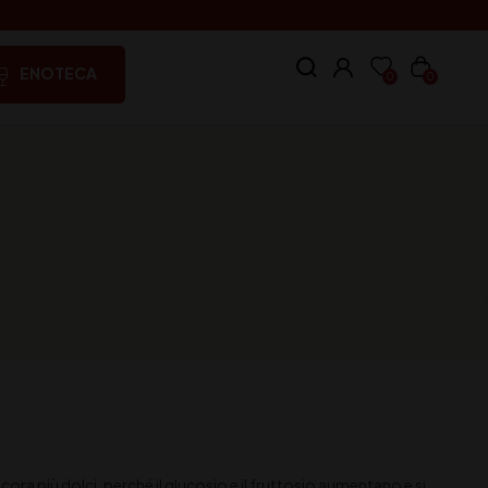
ENOTECA
0
0
ra più dolci, perché il glucosio e il fruttosio aumentano e si