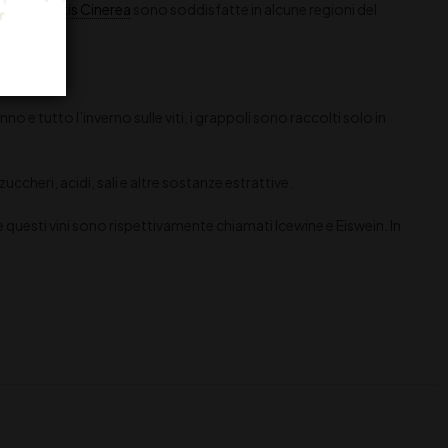
ella
Botrytis Cinerea
sono soddisfatte in alcune regioni del
 e tutto l’inverno sulle viti, i grappoli sono raccolti solo in
heri, acidi, sali e altre sostanze estrattive.
ve questi vini sono rispettivamente chiamati Icewine e Eiswein. In