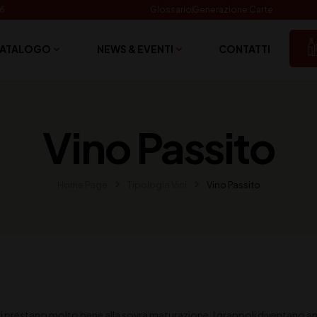
06
Glossario
Generazione Carte
ATALOGO
NEWS & EVENTI
CONTATTI
Vino Passito
Home Page
Tipologia Vini
Vino Passito
i prestano molto bene alla sovra maturazione. I grappoli diventano anco