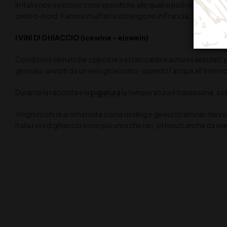
In Italia non esistono zone specifiche alle quali si può ricondurre 
centro-nord. Famosi muffati si ottengono in Francia, sotto Borde
I VINI DI GHIACCIO (icewine – eiswein)
Condizioni climatiche opposte a estati calde e autunni assolati, pos
gennaio, avvolti da un velo ghiacciato, quando l’acqua all’interno
Durante la raccolta e la
pigiatura
la temperatura è bassissima, sot
Vitigni ricchi di aromaticità come riesling e gewurztraminer danno 
Italia i vini di ghiaccio sono più unici che rari, ottenuti anche d