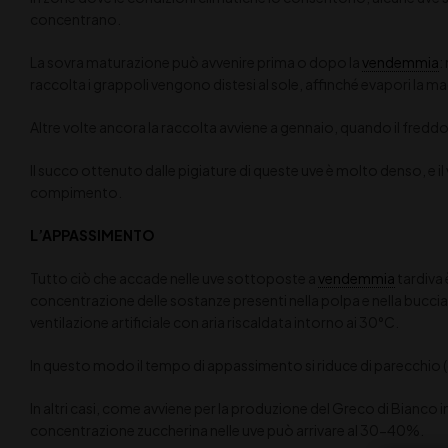
concentrano.
La sovra maturazione può avvenire prima o dopo la
vendemmia
:
raccolta i grappoli vengono distesi al sole, affinché evapori la m
Altre volte ancora la raccolta avviene a gennaio, quando il freddo 
Il succo ottenuto dalle pigiature di queste uve è molto denso, e il 
compimento.
L’APPASSIMENTO
Tutto ciò che accade nelle uve sottoposte a
vendemmia
tardiva
concentrazione delle sostanze presenti nella polpa e nella buccia 
ventilazione artificiale con aria riscaldata intorno ai 30°C.
In questo modo il tempo di appassimento si riduce di parecchio (
In altri casi, come avviene per la produzione del Greco di Bianco in C
concentrazione zuccherina nelle uve può arrivare al 30-40%.