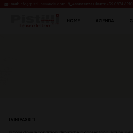
Email:
info@pistillibevande.com
Assistenza Clienti:
+39 0874.691
HOME
AZIENDA
C
I VINI PASSITI
In zone dove le condizioni climatiche lo consentono, alcune uve s