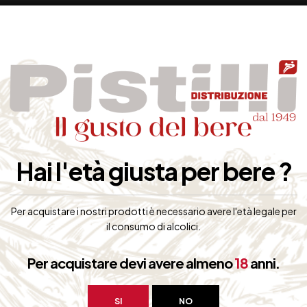
febbraio, ma in alcuni casi si attende la settimana santa, per ottenere 
ano per i profumi di uva passa e fico secco, frutta esotica e sciroppata, 
Hai l'età giusta per bere ?
 suo sviluppo e in adeguate condizioni climatiche, può conferire aromi e 
, fattori che spesso costringono ad una
vendemmia
dilazionata nel tem
raggrinziti dal parziale ammuffimento, con un colore che va dal viola al
Per acquistare i nostri prodotti è necessario avere l'età legale per
il consumo di alcolici.
 colorato, che provoca l’appassimento per evaporazione.
Per acquistare devi avere almeno
18
anni.
a
e sostanze aromatiche, trasforma diverse componenti e consuma alc
SI
NO