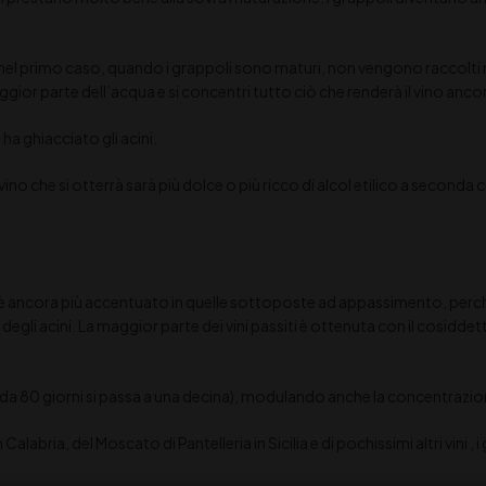
 nel primo caso, quando i grappoli sono maturi, non vengono raccolti m
aggior parte dell’acqua e si concentri tutto ciò che renderà il vino anc
ha ghiacciato gli acini.
vino che si otterrà sarà più dolce o più ricco di alcol etilico a seconda
 è ancora più accentuato in quelle sottoposte ad appassimento, perch
degli acini. La maggior parte dei vini passiti è ottenuta con il cosidde
da 80 giorni si passa a una decina), modulando anche la concentrazio
alabria, del Moscato di Pantelleria in Sicilia e di pochissimi altri vini , 