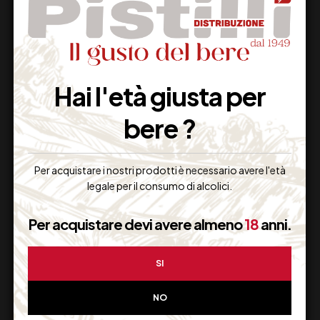
Supporto Clienti
Dal lunedi al venerdi
Hai l'età giusta per
bere ?
Imballaggio Sicuro
100% Garantito
Per acquistare i nostri prodotti è necessario avere l'età
legale per il consumo di alcolici.
Per acquistare devi avere almeno
18
anni.
Resi Gratuiti
Restituiscilo facilmente
SI
NO