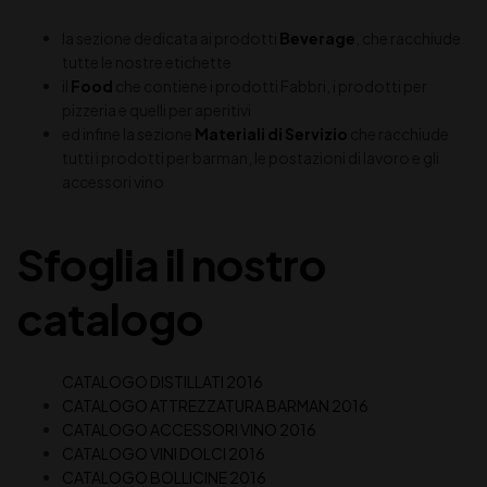
la sezione dedicata ai prodotti
Beverage
, che racchiude
tutte le nostre etichette
il
Food
che contiene i prodotti Fabbri, i prodotti per
pizzeria e quelli per aperitivi
ed infine la sezione
Materiali di Servizio
che racchiude
tutti i prodotti per barman, le postazioni di lavoro e gli
accessori vino
Sfoglia il nostro
catalogo
CATALOGO DISTILLATI 2016
CATALOGO ATTREZZATURA BARMAN 2016
CATALOGO ACCESSORI VINO 2016
CATALOGO VINI DOLCI 2016
CATALOGO BOLLICINE 2016