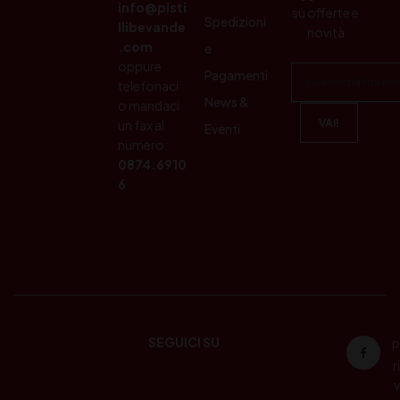
info@pisti
su offerte e
Spedizioni
llibevande
novità
.com
e
oppure
Pagamenti
telefonaci
News &
o mandaci
un fax al
Eventi
numero:
0874.6910
6
SEGUICI SU
P
ri
v