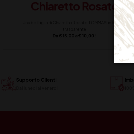
Chiaretto Rosato
Una bottiglia di Chiaretto Rosato TOMMASI in Ice Bag
trasparente
Da € 15,00 a € 10,00!
Supporto Clienti
Imba
Dal lunedi al venerdi
100