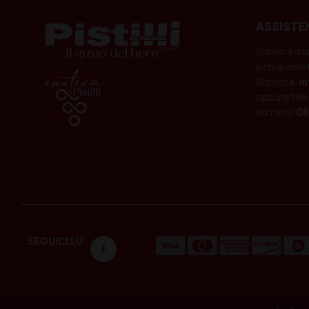
ASSISTE
Siamo a dis
e chiariment
Scrivici a:
i
oppure tele
numero:
08
SEGUICI SU