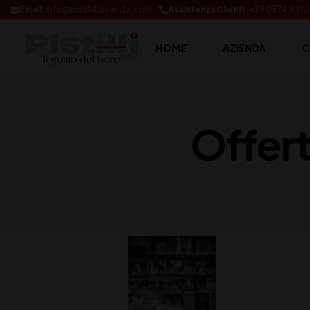
Email:
info@pistillibevande.com
Assistenza Clienti:
+39 0874.691
HOME
AZIENDA
C
Offer