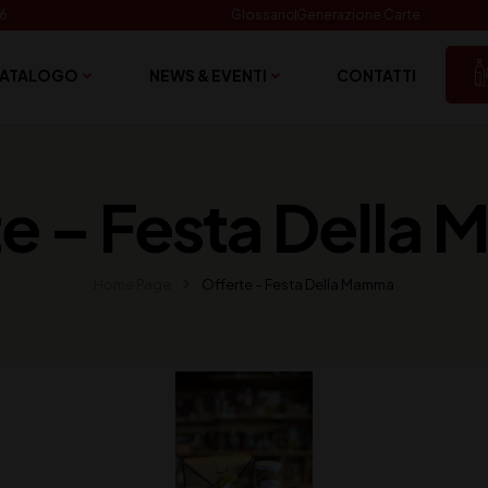
06
Glossario
Generazione Carte
ATALOGO
NEWS & EVENTI
CONTATTI
te – Festa Della
Home Page
Offerte – Festa Della Mamma