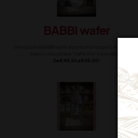
BABBI wafer
Una scatola di BABBI wafer al pistacchio ricoperti di cioccolat
bianco + biscottiera "TraMe Arte" in porcellana
Da € 40,50 a € 30,00!