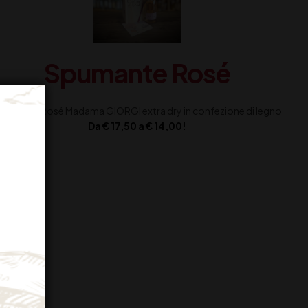
Spumante Rosé
pumante Rosé Madama GIORGI extra dry in confezione di legno
Da € 17,50 a € 14,00!