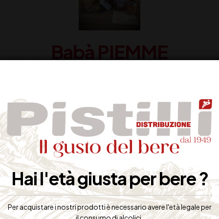
Babà PIEMME
o
Confezione "porta lettere" con Babà PIEMME di Sorrento al
S
limoncello o al Rhum + marmellata DAIDONE al limone
Da € 19,70 a € 15,00!
Hai l'età giusta per bere ?
Per acquistare i nostri prodotti è necessario avere l'età legale per
il consumo di alcolici.