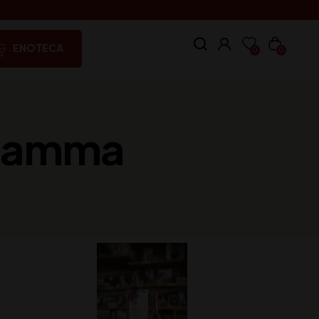
ENOTECA
0
0
 Mamma