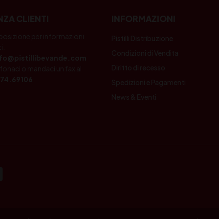
NZA CLIENTI
INFORMAZIONI
posizione per informazioni
Pistilli Distribuzione
i.
Condizioni di Vendita
nfo@pistillibevande.com
Diritto di recesso
fonaci o mandaci un fax al
74.69106
Spedizioni e Pagamenti
News & Eventi