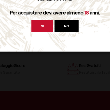
Per acquistare devi avere almeno
18
anni.
SI
NO
llaggio Sicuro
Resi Gratuiti
% Garantito
Restituiscilo fac