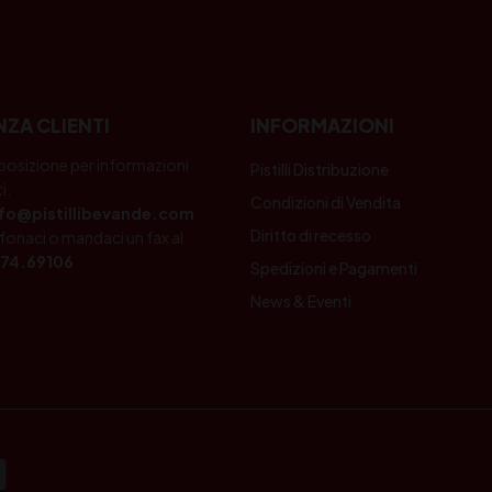
NZA CLIENTI
INFORMAZIONI
posizione per informazioni
Pistilli Distribuzione
i.
Condizioni di Vendita
nfo@pistillibevande.com
Diritto di recesso
fonaci o mandaci un fax al
74.69106
Spedizioni e Pagamenti
News & Eventi