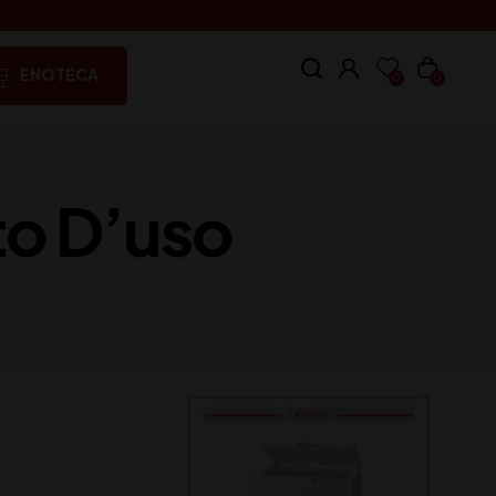
ENOTECA
0
0
to D’uso