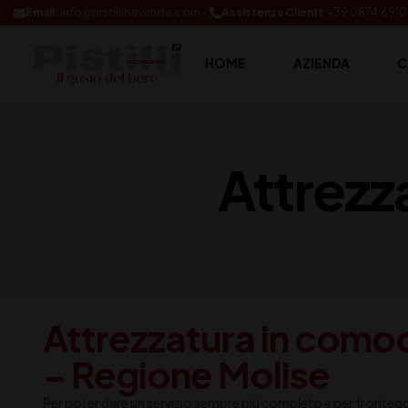
Email:
info@pistillibevande.com
Assistenza Clienti:
+39 0874.691
HOME
AZIENDA
C
Attrezz
Attrezzatura in como
– Regione Molise
Per poter dare un servizio sempre più completo e per fronteggi