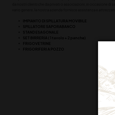
da nostri clienti che da privati o associazioni, in occasione di 
vario genere, la nostra azienda fornisce assistenza e attrezz
IMPIANTO DI SPILLATURA MOVIBILE
SPILLATORE SAPORABANCO
STAND ESAGONALE
SET BIRRERIA ( 1 tavolo + 2 panche)
FRIGOVETRINE
FRIGORIFERI A POZZO