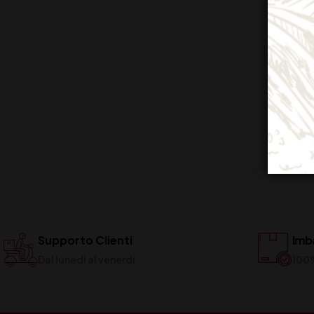
Supporto Clienti
Imba
Dal lunedi al venerdi
100