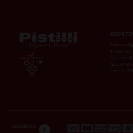
ASSISTE
Siamo a dis
e chiariment
Scrivici a:
i
oppure tele
numero:
08
SEGUICI SU