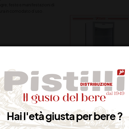
sagre, feste e manifestazioni di
atura in comodato d’uso.
Hai l'età giusta per bere ?