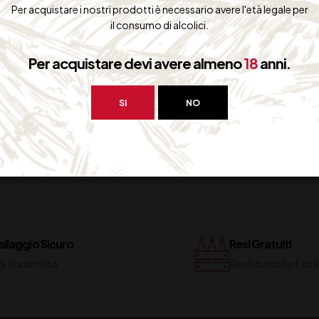
Per acquistare i nostri prodotti è necessario avere l'età legale per
il consumo di alcolici.
Per acquistare devi avere almeno
18
anni.
SI
NO
llaggio Sicuro
Resi Gratuiti
% Garantito
Restituiscilo fac