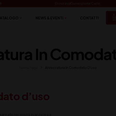
06
Glossario
Generazione Carte
ATALOGO
NEWS & EVENTI
CONTATTI
atura In Comoda
Home Page
Attrezzatura In Comodato D’uso
dato d’uso
are alle necessità avanzate sia