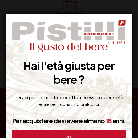
Resi Gratuiti
Restituiscilo facilmente
Miglior Prezzo
Hai l'età giusta per
Garantito sul Web
bere ?
Per acquistare i nostri prodotti è necessario avere l'età
legale per il consumo di alcolici.
Per acquistare devi avere almeno
18
anni.
ASSISTE
INFORM
RICEVI
NZA
AZIONI
OFFERT
CLIENTI
E
RISERVA
Pistilli
SI