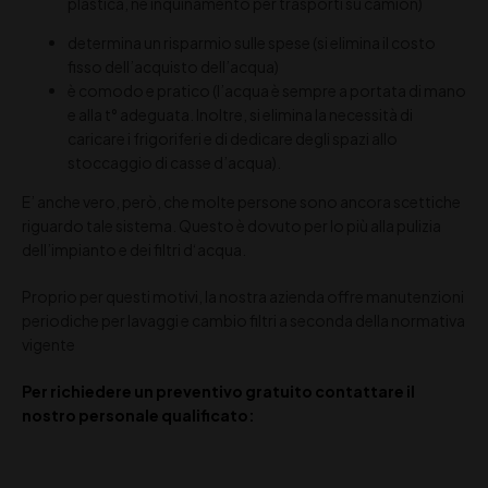
plastica, né inquinamento per trasporti su camion)
determina un risparmio sulle spese (si elimina il costo
fisso dell’acquisto dell’acqua)
è comodo e pratico (l’acqua è sempre a portata di mano
e alla t° adeguata. Inoltre, si elimina la necessità di
caricare i frigoriferi e di dedicare degli spazi allo
stoccaggio di casse d’acqua).
E’ anche vero, però, che molte persone sono ancora scettiche
riguardo tale sistema. Questo è dovuto per lo più alla pulizia
dell’impianto e dei filtri d‘acqua.
Proprio per questi motivi, la nostra azienda offre manutenzioni
periodiche per lavaggi e cambio filtri a seconda della normativa
vigente
Per richiedere un preventivo gratuito contattare il
nostro personale qualificato: