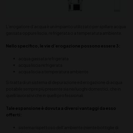
L’erogatore d’acqua è un impianto utilizzato per spillare acqua
gassata oppure liscia, refrigerata o a temperatura ambiente.
Nello specifico, le vie d’erogazione possono essere 3:
acqua gassata refrigerata
acqua liscia refrigerata
acqua liscia a temperatura ambiente
Si tratta di un sistema di depurazione ed erogazione di acqua
potabile sempre più presente sia nei luoghi domestici, che in
quelli lavorativi che in quelli professionali.
Tale espansione è dovuta a diversi vantaggi da esso
offerti:
sistema rispettoso dell’ambiente (niente bottiglie di