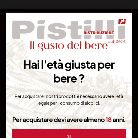
PER RICHIEDERE UN PREVENTIVO
CONTATTARE
Hai l'età giusta per
IL NOSTRO PERSONALE
bere ?
QUALIFICATO:
Per acquistare i nostri prodotti è necessario avere l'età
legale per il consumo di alcolici.
BERARDINO DE SOCIO -> dinodesocio@gmail.com – 338
5909254
Per acquistare devi avere almeno
18
anni.
SI