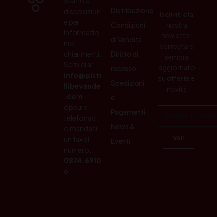
Siamo a
Distribuzione
disposizion
Iscriviti alla
e per
Condizioni
nostra
informazio
newletter
di Vendita
ni e
per restare
chiarimenti.
Diritto di
sempre
Scrivici a:
aggiornato
recesso
info@pisti
su offerte e
Spedizioni
llibevande
novità
.com
e
oppure
Pagamenti
telefonaci
News &
o mandaci
un fax al
Eventi
numero:
0874.6910
6