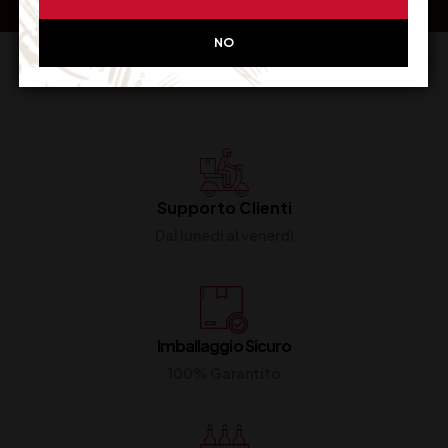
NO
Supporto Clienti
Dal lunedi al venerdi
Imballaggio Sicuro
100% Garantito