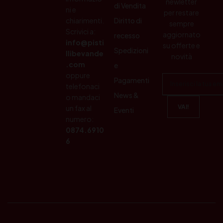
newletter
di Vendita
ni e
per restare
chiarimenti.
Diritto di
sempre
Scrivici a:
aggiornato
recesso
info@pisti
su offerte e
Spedizioni
llibevande
novità
.com
e
oppure
Pagamenti
telefonaci
News &
o mandaci
un fax al
Eventi
numero:
0874.6910
6