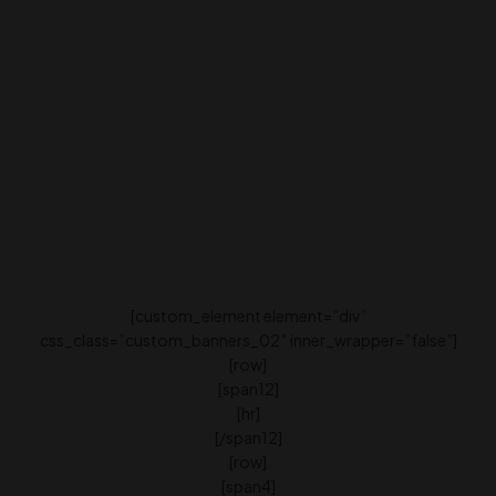
[custom_element element=”div”
css_class=”custom_banners_02″ inner_wrapper=”false”]
[row]
[span12]
[hr]
[/span12]
[row]
[span4]