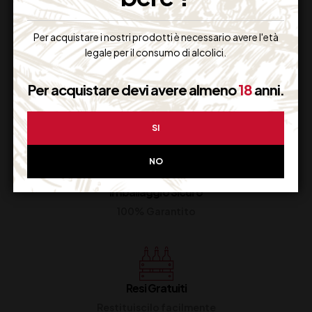
Per acquistare i nostri prodotti è necessario avere l'età
legale per il consumo di alcolici.
Per acquistare devi avere almeno
18
anni.
Supporto Clienti
Dal lunedi al venerdi
SI
NO
Imballaggio Sicuro
100% Garantito
Resi Gratuiti
Restituiscilo facilmente