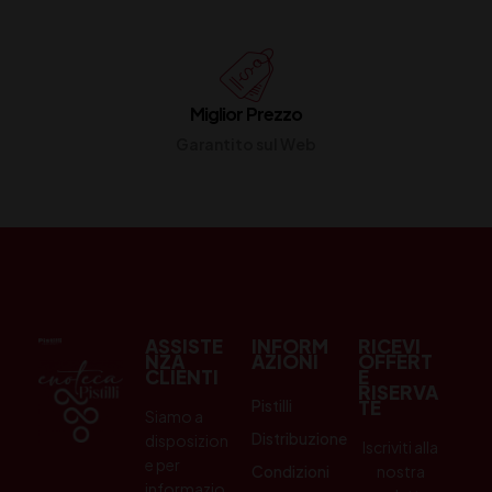
Miglior Prezzo
Garantito sul Web
ASSISTE
INFORM
RICEVI
NZA
AZIONI
OFFERT
CLIENTI
E
RISERVA
Pistilli
TE
Siamo a
Distribuzione
disposizion
Iscriviti alla
e per
Condizioni
nostra
informazio