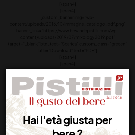
[/span4]
[span4]
[custom_banner img=”wp-
content/uploads/2016/10/immagine_catalogo_pdf.png”
banner_link=”https://www.bevandepistilli.com/wp-
content/uploads/2019/07/mixology2019.pdf”
target=”_blank” btn_text=”Scarica” custom_class=”greeen”
title=”Download” text=”PDF”]
[/span4]
[span4]
[/span4]
[/row]
[/custom_element]
Hai l'età giusta per
bere ?