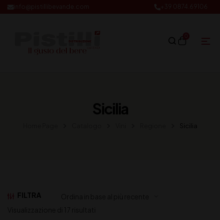
info@pistillibevande.com
+39 0874.69106
0
Sicilia
Home Page
Catalogo
Vini
Regione
Sicilia
FILTRA
Visualizzazione di 17 risultati