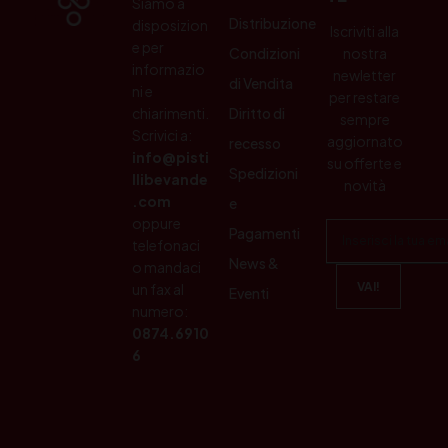
Siamo a
Distribuzione
disposizion
Iscriviti alla
e per
Condizioni
nostra
informazio
newletter
di Vendita
ni e
per restare
chiarimenti.
Diritto di
sempre
Scrivici a:
aggiornato
recesso
info@pisti
su offerte e
Spedizioni
llibevande
novità
.com
e
oppure
Pagamenti
telefonaci
News &
o mandaci
un fax al
Eventi
numero:
0874.6910
6