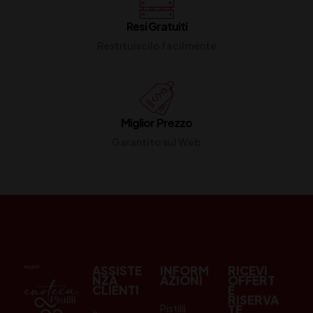
Resi Gratuiti
Restituiscilo facilmente
Miglior Prezzo
Garantito sul Web
ASSISTE
INFORM
RICEVI
NZA
AZIONI
OFFERT
CLIENTI
E
RISERVA
Pistilli
TE