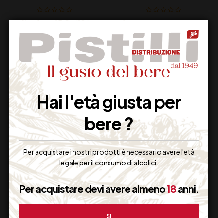
15,50
€
16,70
€
(IVA inclusa)
(IVA inclusa)
Disponibile
Disponibile
Hai l'età giusta per
bere ?
Per acquistare i nostri prodotti è necessario avere l'età
legale per il consumo di alcolici.
SCALUNERA ETNA
SCALUNERA ETNA
BIANCO DOC BIO CL
ROSATO DOC BIO CL
Per acquistare devi avere almeno
18
anni.
75
75
20,00
€
23,00
€
(IVA inclusa)
(IVA inclusa)
SI