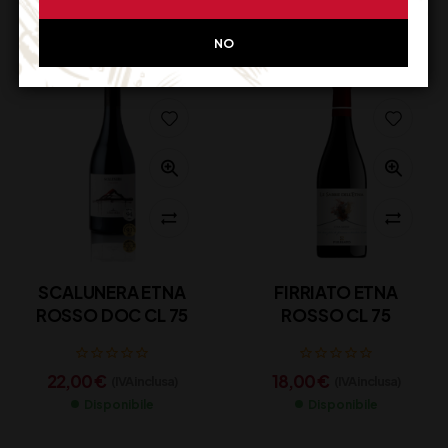
Disponibile
Disponibile
NO
SCALUNERA ETNA
FIRRIATO ETNA
ROSSO DOC CL 75
ROSSO CL 75
22,00
€
18,00
€
(IVA inclusa)
(IVA inclusa)
Disponibile
Disponibile