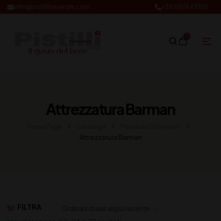
info@pistillibevande.com
+39 0874.69106
0
Attrezzatura Barman
Home Page
Catalogo
Materiale Di Servizio
Attrezzatura Barman
FILTRA