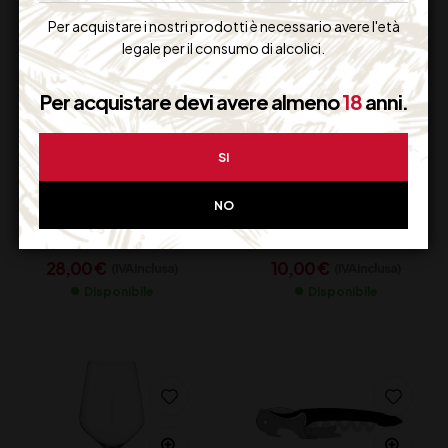
Per acquistare i nostri prodotti è necessario avere l'età
legale per il consumo di alcolici.
Per acquistare devi avere almeno
18
anni.
SI
HUBER POMPA
CANNUCCE NERE
CROMATA
BIODEGRADABILI
NO
28,00
€
10,00
€
(IVA inclusa)
(IVA inclusa)
Disponibile
Disponibile