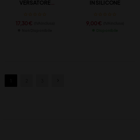
VERSATORE
IN SILICONE
SATURNO
17,30
€
9,00
€
(IVA inclusa)
(IVA inclusa)
Non Disponibile
Disponibile
1
2
3