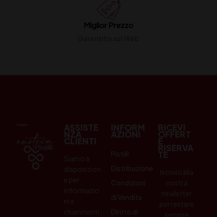
Miglior Prezzo
Garantito sul Web
ASSISTE
INFORM
RICEVI
NZA
AZIONI
OFFERT
CLIENTI
E
RISERVA
Pistilli
TE
Siamo a
Distribuzione
disposizion
Iscriviti alla
e per
Condizioni
nostra
informazio
newletter
di Vendita
ni e
per restare
chiarimenti.
Diritto di
sempre