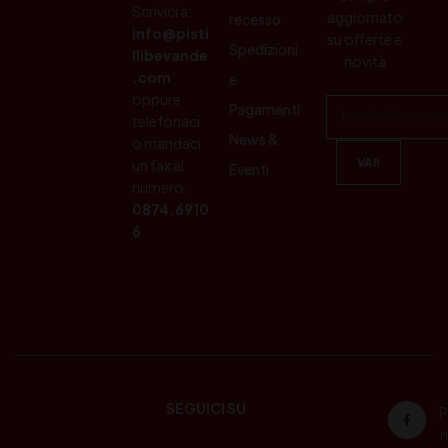
Scrivici a:
aggiornato
recesso
info@pisti
su offerte e
Spedizioni
llibevande
novità
.com
e
oppure
Pagamenti
telefonaci
News &
o mandaci
un fax al
Eventi
numero:
0874.6910
6
SEGUICI SU
P
ri