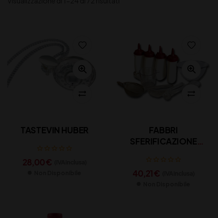
Visualizzazione di 1-24 di 72 risultati
TASTEVIN HUBER
FABBRI
SFERIFICAZIONE
ACCESSORI
28,00
€
(IVA inclusa)
40,21
€
(IVA inclusa)
Non Disponibile
Non Disponibile