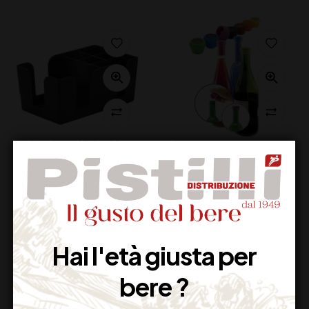
ORSA BAR
HUBER TAPPO
ORGANIZZATOR
SALVAVINO PISTILLI
13,00
€
13,00
€
(IVA inclusa)
(IVA inclusa)
Disponibile
Disponibile
Hai l'età giusta per
bere ?