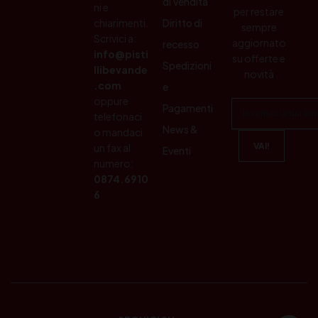
di Vendita
ni e
per restare
chiarimenti.
Diritto di
sempre
Scrivici a:
aggiornato
recesso
info@pisti
su offerte e
Spedizioni
llibevande
novità
.com
e
oppure
Pagamenti
telefonaci
News &
o mandaci
un fax al
Eventi
numero:
0874.6910
6