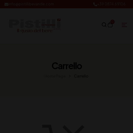
info@pistillibevande.com
+39 0874.69106
0
Carrello
Home Page
Carrello