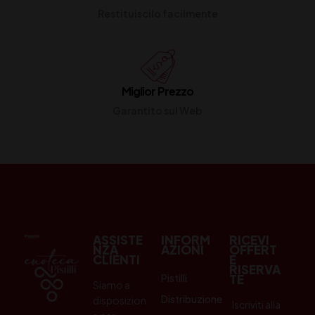
Restituiscilo facilmente
Miglior Prezzo
Garantito sul Web
ASSISTE
INFORM
RICEVI
NZA
AZIONI
OFFERT
CLIENTI
E
RISERVA
Pistilli
TE
Siamo a
Distribuzione
disposizion
Iscriviti alla