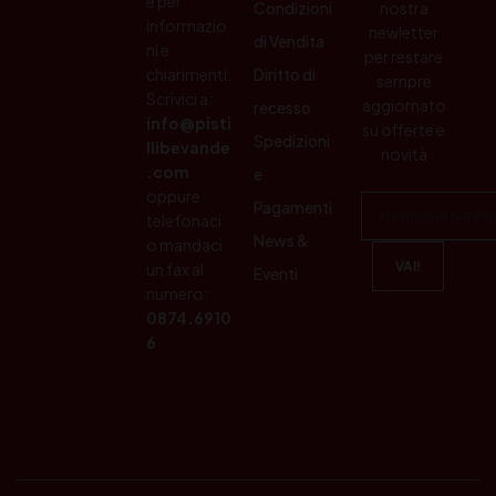
e per
Condizioni
nostra
informazio
newletter
di Vendita
ni e
per restare
chiarimenti.
Diritto di
sempre
Scrivici a:
aggiornato
recesso
info@pisti
su offerte e
Spedizioni
llibevande
novità
.com
e
oppure
Pagamenti
telefonaci
News &
o mandaci
un fax al
Eventi
numero:
0874.6910
6