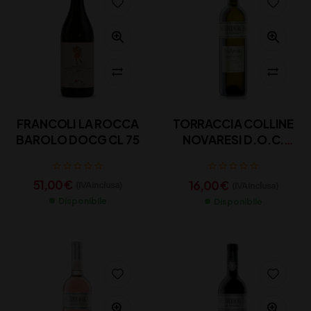
FRANCOLI LA ROCCA
TORRACCIA COLLINE
BAROLO DOCG CL 75
NOVARESI D.O.C.
”ERBAVOGLIO” CL
75
51,00
€
16,00
€
(IVA inclusa)
(IVA inclusa)
Disponibile
Disponibile