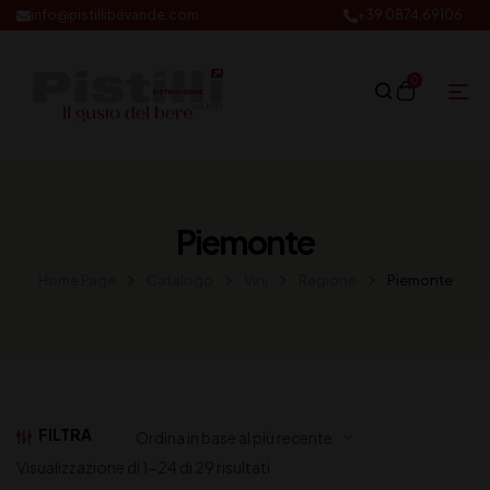
info@pistillibevande.com
+39 0874.69106
0
Piemonte
Home Page
Catalogo
Vini
Regione
Piemonte
FILTRA
Visualizzazione di 1-24 di 29 risultati