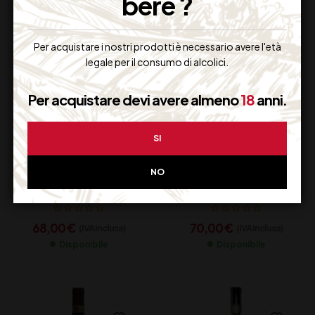
bere ?
Per acquistare i nostri prodotti è necessario avere l'età
legale per il consumo di alcolici.
Per acquistare devi avere almeno
18
anni.
SI
TORRACCIA DEL
TORRACCIA DEL
NO
PIANTAVIGNA
PIANTAVIGNA
“GHEMME” D.O.C.G.
“GATTINARA”
CL 150
D.O.C.G. CL 150
68,00
€
70,00
€
(IVA inclusa)
(IVA inclusa)
Disponibile
Disponibile