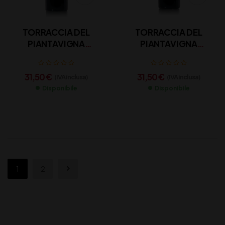
TORRACCIA DEL
TORRACCIA DEL
PIANTAVIGNA
PIANTAVIGNA
“GATTINARA”
“GHEMME” D.O.C.G.
D.O.C.G. CL 75
CL 75
31,50
€
31,50
€
(IVA inclusa)
(IVA inclusa)
Disponibile
Disponibile
1
2