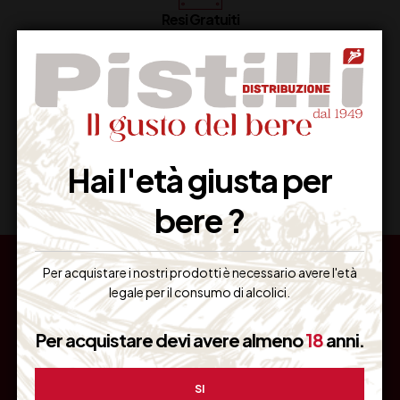
Resi Gratuiti
Restituiscilo facilmente
Miglior Prezzo
Garantito sul Web
Hai l'età giusta per
bere ?
Per acquistare i nostri prodotti è necessario avere l'età
legale per il consumo di alcolici.
ASSISTE
INFORM
RICEVI
Per acquistare devi avere almeno
18
anni.
NZA
AZIONI
OFFERT
CLIENTI
E
RISERVA
Pistilli
TE
Siamo a
SI