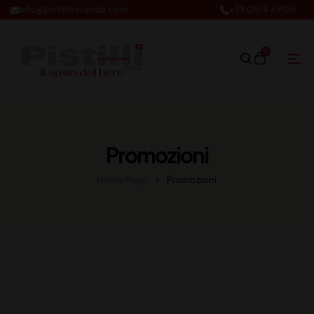
info@pistillibevande.com
+39 0874.69106
0
Promozioni
Home Page
Promozioni