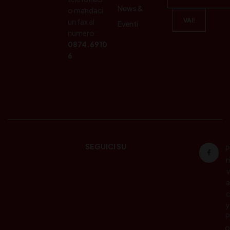
News &
o mandaci
un fax al
Eventi
numero:
0874.6910
6
SEGUICI SU
P
ri
v
a
c
y
P
o