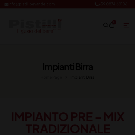
info@pistillibevande.com
+39 0874.69106
0
Impianti Birra
Home Page
Impianti Birra
IMPIANTO PRE - MIX
TRADIZIONALE