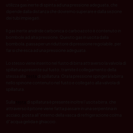
utilizza gas inerte di spinta ad una pressione adeguata, che
dipende dalla distanza che dovremo superare e dalla sezione
dei tubi impiegati.
Il gas inerte anidride carbonica o carboazoto è contenuto in
bombole ad alta pressione. Questo gas in uscita dalla
bombola, passa per un riduttore di pressione regolabile, per
far si che esca ad una pressione adeguata.
Lo stesso viene inserito nel fusto di birra attraverso la valvola di
spillatura presente sul fusto, tramite il collegamento della
stessa alla
testa
di spillatura. Ora la pressione spingerà la birra
nello spinone contenuto nel fusto e collegato alla valvola di
spillatura.
Sulla
testa
di spillatura è presente inoltre l’uscita birra, che
attraverso il pitone viene fatta passare in una serpentina in
acciaio, posta all”interno della vasca di refrigerazione colma
d”acqua gelida e ghiaccio.