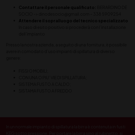
Contattare il personale qualificato:
BERARDINO DE
SOCIO -> dinodesocio@gmail.com – 338 5909254
Attendere il sopralluogo del tecnico specializzato
In caso di esito positivo si procederà con l’installazione
dell’impianto
Presso la nostra azienda, a seguito di una fornitura, è possibile
avere in comodato d’uso impianti di spillatura di diverso
genere:
FISSI O MOBILI;
CON UNA O PIU’ VIE DI SPILLATURA;
SISTEMA FUSTO A CALDO;
SISTAMA FUSTO A FREDDO
In un normale impianto di spillatura la birra è contenuta in fusti
KEG sotto pressione. Per portare la birra sino al rubinetto, si