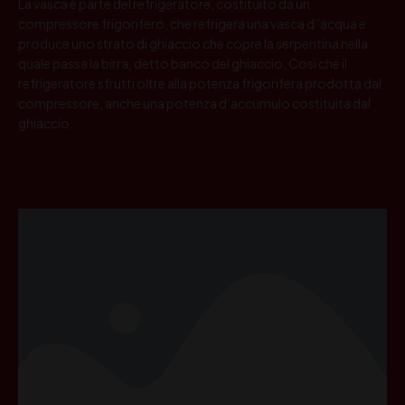
La vasca è parte del refrigeratore, costituito da un
compressore frigorifero, che refrigera una vasca d”acqua e
produce uno strato di ghiaccio che copre la serpentina nella
quale passa la birra, detto banco del ghiaccio. Così che il
refrigeratore sfrutti oltre alla potenza frigorifera prodotta dal
compressore, anche una potenza d’accumulo costituita dal
ghiaccio.