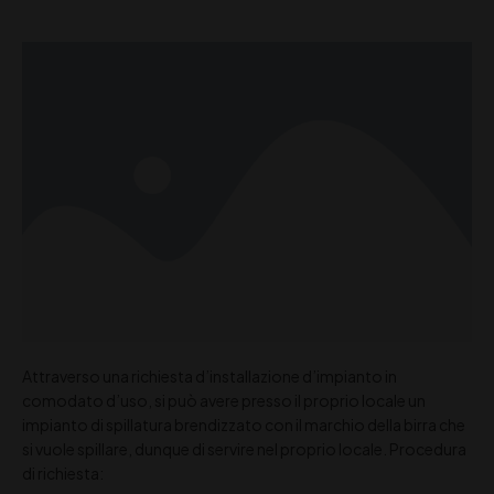
Attraverso una richiesta d’installazione d’impianto in
comodato d’uso, si può avere presso il proprio locale un
impianto di spillatura brendizzato con il marchio della birra che
si vuole spillare, dunque di servire nel proprio locale. Procedura
di richiesta: