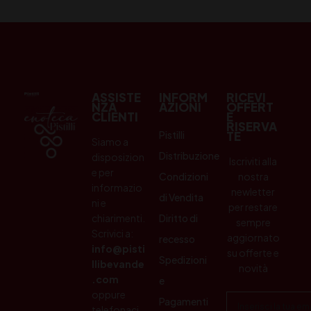
ASSISTE
INFORM
RICEVI
NZA
AZIONI
OFFERT
CLIENTI
E
RISERVA
Pistilli
TE
Siamo a
Distribuzione
disposizion
Iscriviti alla
e per
Condizioni
nostra
informazio
newletter
di Vendita
ni e
per restare
chiarimenti.
Diritto di
sempre
Scrivici a:
aggiornato
recesso
info@pisti
su offerte e
Spedizioni
llibevande
novità
.com
e
oppure
Pagamenti
telefonaci