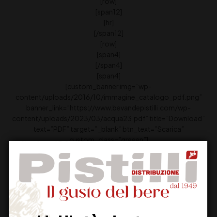
[row]
[span12]
[hr]
[/span12]
[row]
[span4]
[/span4]
[span4]
[custom_banner img=”wp-
content/uploads/2016/10/immagine_catalogo_pdf.png”
banner_link=”https://www.bevandepistilli.com/wp-
content/uploads/2023/03/acqua23.pdf” title=”Download”
text=”PDF” target=”_blank” btn_text=”Scarica”
custom_class=”greeen”]
[/span4]
[span4]
[/span4]
[/row]
[/custom_element]