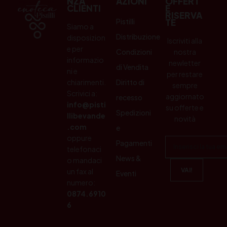
NZA
AZIONI
OFFERT
CLIENTI
E
RISERVA
Pistilli
TE
Siamo a
Distribuzione
disposizion
Iscriviti alla
e per
Condizioni
nostra
informazio
newletter
di Vendita
ni e
per restare
chiarimenti.
Diritto di
sempre
Scrivici a:
aggiornato
recesso
info@pisti
su offerte e
Spedizioni
llibevande
novità
.com
e
oppure
Pagamenti
telefonaci
News &
o mandaci
un fax al
Eventi
numero:
0874.6910
6