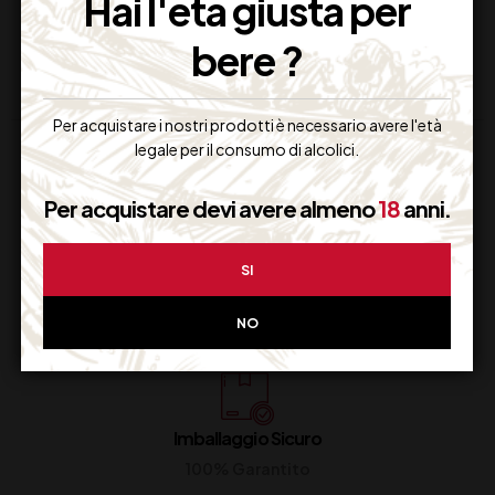
Hai l'età giusta per
bere ?
Per acquistare i nostri prodotti è necessario avere l'età
legale per il consumo di alcolici.
Per acquistare devi avere almeno
18
anni.
SI
Supporto Clienti
Dal lunedi al venerdi
NO
Imballaggio Sicuro
100% Garantito