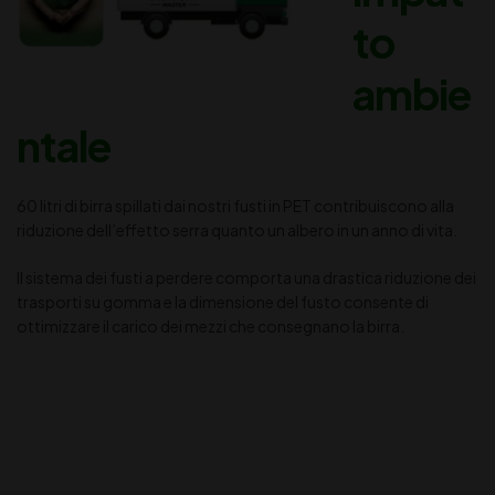
to
ambie
ntale
60 litri di birra spillati dai nostri fusti in PET contribuiscono alla
riduzione dell’effetto serra quanto un albero in un anno di vita.
Il sistema dei fusti a perdere comporta una drastica riduzione dei
trasporti su gomma e la dimensione del fusto consente di
ottimizzare il carico dei mezzi che consegnano la birra.