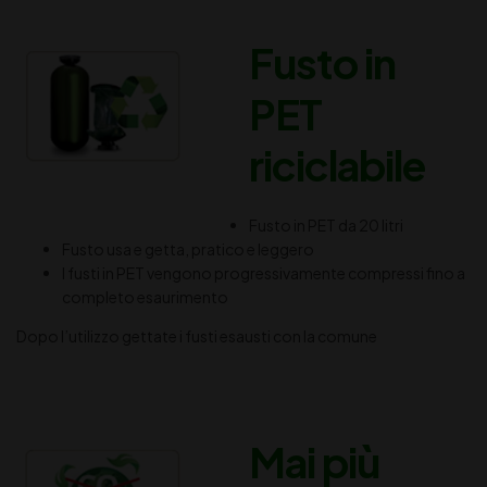
Fusto in
PET
riciclabile
Fusto in PET da 20 litri
Fusto usa e getta, pratico e leggero
I fusti in PET vengono progressivamente compressi fino a
completo esaurimento
Dopo l’utilizzo gettate i fusti esausti con la comune
Mai più