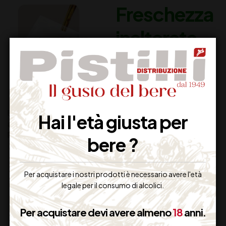
Freschezza
inalterata
dal birrificio
al bicchiere
Durata del Fusto di 31 giorni: gusto inalterata dalla prima
Hai l'età giusta per
all’ultima birra.
Eliminazione di alcune fonti di rischio di infezioni dell’impianto.
bere ?
Per acquistare i nostri prodotti è necessario avere l'età
legale per il consumo di alcolici.
Per acquistare devi avere almeno
18
anni.