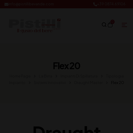
info@pistillibevande.com
+39 0874.69106
0
Flex 20
Home Page
La Birra
Impianti Di Spillatura
Tipologia
Impianto
Sistemi Innovativi
Draught Master
Flex 20
Draught