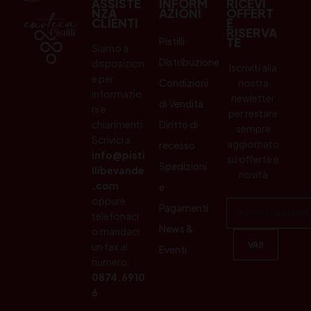
ASSISTE
INFORM
RICEVI
NZA
AZIONI
OFFERT
CLIENTI
E
RISERVA
Pistilli
TE
Siamo a
Distribuzione
disposizion
Iscriviti alla
e per
Condizioni
nostra
informazio
newletter
di Vendita
ni e
per restare
chiarimenti.
Diritto di
sempre
Scrivici a:
aggiornato
recesso
info@pisti
su offerte e
Spedizioni
llibevande
novità
.com
e
oppure
Pagamenti
telefonaci
News &
o mandaci
un fax al
Eventi
numero:
0874.6910
6