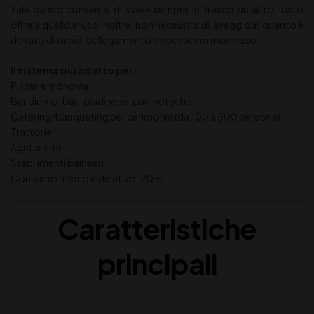
Tale banco consente di avere sempre in fresco un altro fusto
oltre a quello in uso Inoltre, non necessita di lavaggio in quanto è
dotato di tubi di collegamento e beccuccio monouso.
Il sistema più adatto per:
Pizzeria monovia
Bar diurno: bar , piadinerie, paninoteche
Catering/banqueting per cerimonie (da 100 a 500 persone)
Trattorie
Agriturismi
Stabilimenti balneari
Consumo medio indicativo: 20 HL
Caratteristiche
principali