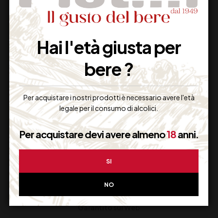
Dal lunedi al venerdi
Hai l'età giusta per
Imballaggio Sicuro
bere ?
100% Garantito
Per acquistare i nostri prodotti è necessario avere l'età
legale per il consumo di alcolici.
Resi Gratuiti
Per acquistare devi avere almeno
18
anni.
Restituiscilo facilmente
SI
NO
Miglior Prezzo
Garantito sul Web