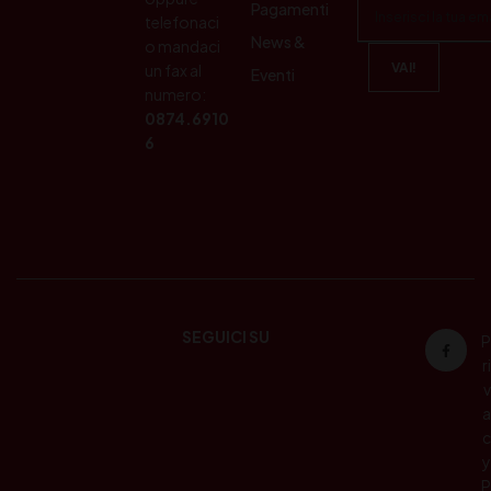
Pagamenti
telefonaci
News &
o mandaci
un fax al
Eventi
numero:
0874.6910
6
SEGUICI SU
P
ri
v
a
c
y
P