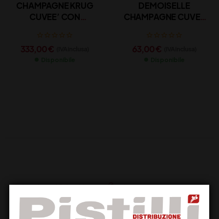
CHAMPAGNE KRUG
DEMOISELLE
CUVEE’ CON
CHAMPAGNE CUVEE
ASTUCCIO CL 75
CL 75
333,00
€
63,00
€
(IVA inclusa)
(IVA inclusa)
Disponibile
Disponibile
Supporto Clienti