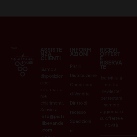
ASSISTE
INFORM
RICEVI
NZA
AZIONI
OFFERT
CLIENTI
E
RISERVA
Pistilli
TE
Siamo a
Distribuzione
disposizion
Iscriviti alla
e per
Condizioni
nostra
informazio
newletter
di Vendita
ni e
per restare
chiarimenti.
Diritto di
sempre
Scrivici a:
aggiornato
recesso
info@pisti
su offerte e
Spedizioni
llibevande
novità
.com
e
oppure