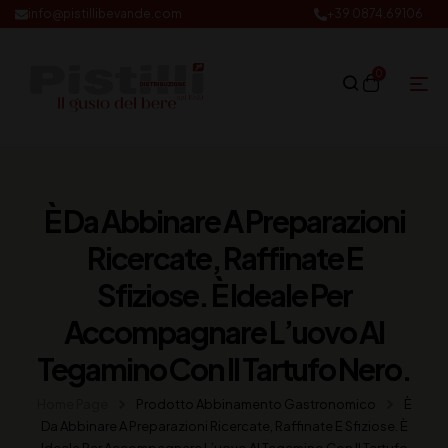
info@pistillibevande.com
+39 0874.69106
0
È Da Abbinare A Preparazioni
Ricercate, Raffinate E
Sfiziose. È Ideale Per
Accompagnare L’uovo Al
Tegamino Con Il Tartufo Nero.
Home Page
Prodotto Abbinamento Gastronomico
È
Da Abbinare A Preparazioni Ricercate, Raffinate E Sfiziose. È