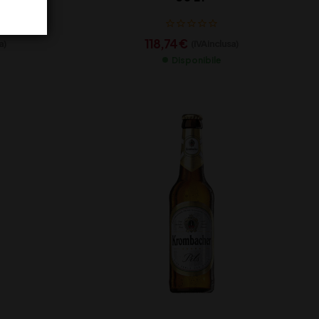
118,74
€
a)
(IVA inclusa)
Disponibile