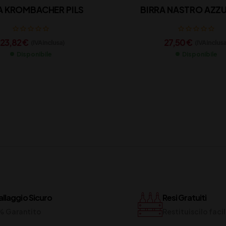
A KROMBACHER PILS
BIRRA NASTRO AZZU
123,82
€
27,50
€
(IVA inclusa)
(IVA inclusa
Disponibile
Disponibile
llaggio Sicuro
Resi Gratuiti
% Garantito
Restituiscilo fac