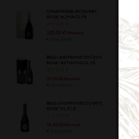
CHAMPAGNE JACQUART
ROSE’ ALPHA CL 75
223,00
€
(IVA inclusa)
Disponibile
BELLUSSI PROSECCO DOC
ROSE’ ASTUCCIO CL 75
19,00
€
(IVA inclusa)
Disponibile
BELLUSSI PROSECCO DOC
ROSE’ CL 37,5
14,50
€
(IVA inclusa)
BIRRA
Disponibile