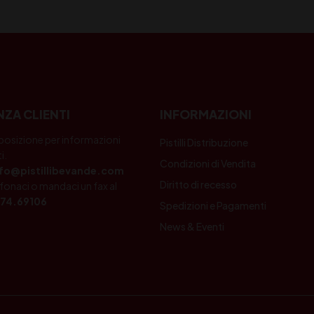
NZA CLIENTI
INFORMAZIONI
posizione per informazioni
Pistilli Distribuzione
i.
Condizioni di Vendita
nfo@pistillibevande.com
Diritto di recesso
fonaci o mandaci un fax al
74.69106
Spedizioni e Pagamenti
News & Eventi