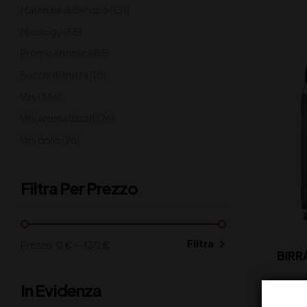
Materiale di Servizio
(131)
Mixology
(85)
Promo enoteca
(15)
Succhi di frutta
(10)
Vini
(386)
Vini aromatizzati
(26)
Vini dolci
(28)
Filtra Per Prezzo
Filtra
Prezzo:
0 €
—
130 €
BIRR
In Evidenza