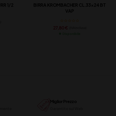
RR 1/2
BIRRA KROMBACHER CL.33×24 BT
VAP
)
27,80
€
(IVA inclusa)
Disponibile
Miglior Prezzo
ilmente
Garantito sul Web