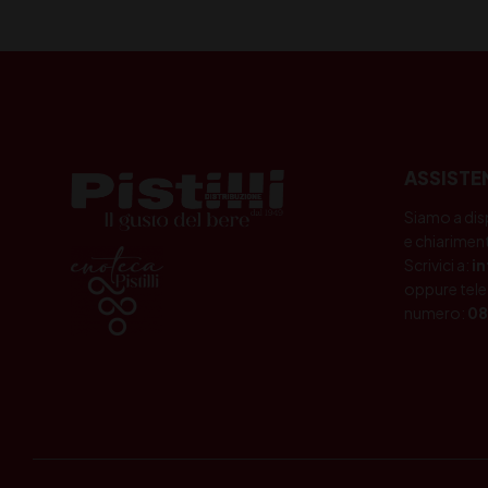
ASSISTE
Siamo a dis
e chiariment
Scrivici a:
i
oppure tele
numero:
08