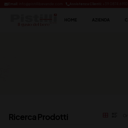
Email:
info@pistillibevande.com
Assistenza Clienti:
+39 0874.691
HOME
AZIENDA
C
Ricerca Prodotti