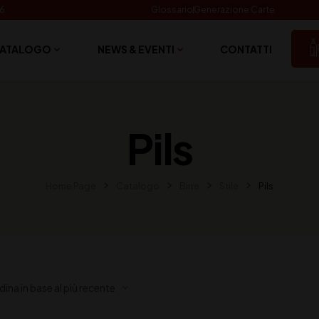
06
Glossario
Generazione Carte
ATALOGO
NEWS & EVENTI
CONTATTI
Pils
Home Page
Catalogo
Birre
Stile
Pils