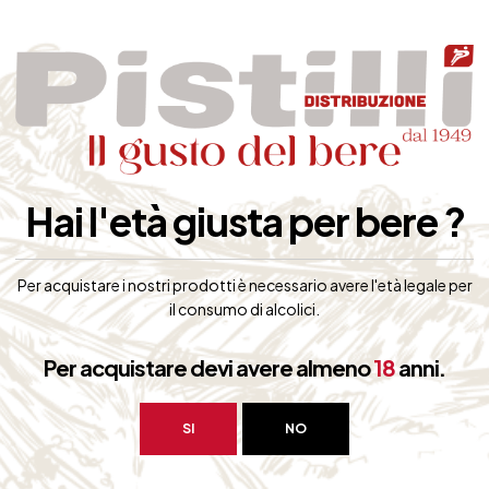
33,00
€
(IVA inclusa)
Disponibile
Hai l'età giusta per bere ?
Per acquistare i nostri prodotti è necessario avere l'età legale per
il consumo di alcolici.
Per acquistare devi avere almeno
18
anni.
SI
NO
 NASTRO AZZURRO 1/3
BIRRA KROMBACHER 
HELL. 30 LT