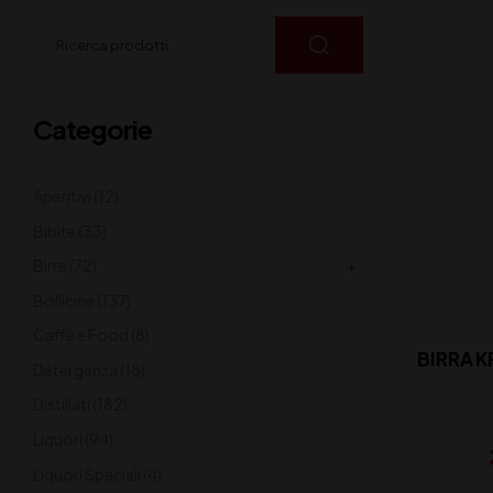
Categorie
Aperitivi
(12)
Bibite
(33)
Birre
(72)
Bollicine
(137)
Caffè e Food
(8)
BIRRA K
Detergenza
(18)
Distillati
(182)
Liquori
(94)
Liquori Speciali
(4)