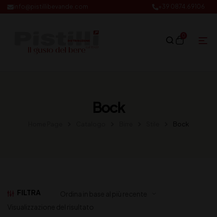
info@pistillibevande.com
+39 0874.69106
0
Bock
Home Page
Catalogo
Birre
Stile
Bock
FILTRA
Visualizzazione del risultato