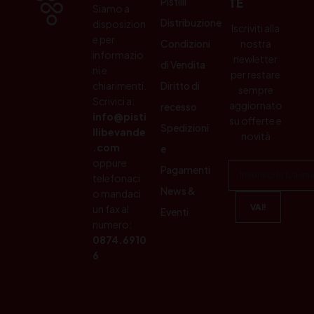
Pistilli
TE
Siamo a
Distribuzione
disposizion
Iscriviti alla
e per
Condizioni
nostra
informazio
newletter
di Vendita
ni e
per restare
chiarimenti.
Diritto di
sempre
Scrivici a:
aggiornato
recesso
info@pisti
su offerte e
Spedizioni
llibevande
novità
.com
e
oppure
Pagamenti
telefonaci
News &
o mandaci
un fax al
Eventi
numero:
0874.6910
6