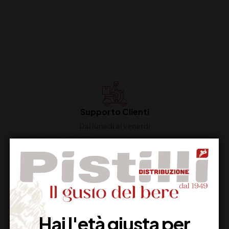
Supporto Clienti
Dal lunedi al venerdi
Imballaggio Sicuro
100% Garantito
Hai l'età giusta per