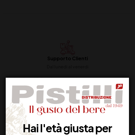
Supporto Clienti
Dal lunedi al venerdi
Imballaggio Sicuro
100% Garantito
Hai l'età giusta per