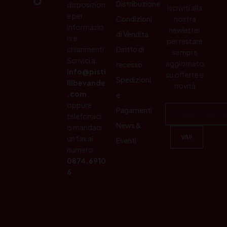
Distribuzione
disposizion
Iscriviti alla
e per
Condizioni
nostra
informazio
newletter
di Vendita
ni e
per restare
chiarimenti.
Diritto di
sempre
Scrivici a:
aggiornato
recesso
info@pisti
su offerte e
Spedizioni
llibevande
novità
.com
e
oppure
Pagamenti
telefonaci
News &
o mandaci
un fax al
Eventi
numero:
0874.6910
6