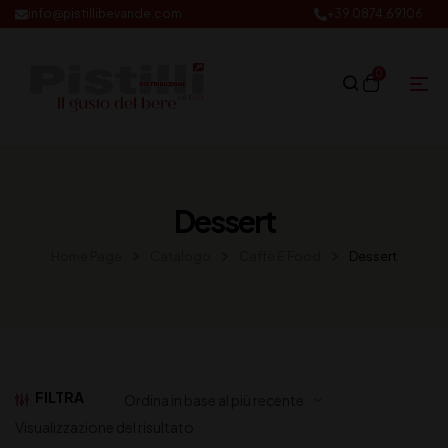
info@pistillibevande.com
+39 0874.69106
0
Dessert
Home Page
Catalogo
Caffè E Food
Dessert
FILTRA
Visualizzazione del risultato