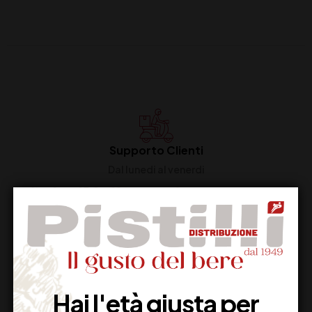
Supporto Clienti
Dal lunedi al venerdi
Imballaggio Sicuro
100% Garantito
Hai l'età giusta per