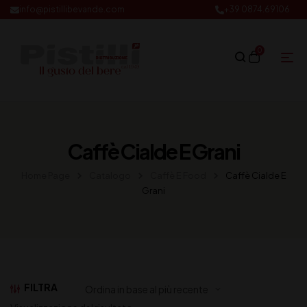
info@pistillibevande.com
+39 0874.69106
0
Caffè Cialde E Grani
Home Page
Catalogo
Caffè E Food
Caffè Cialde E
Grani
FILTRA