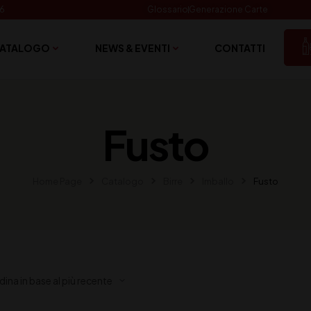
06
Glossario
Generazione Carte
ATALOGO
NEWS & EVENTI
CONTATTI
Fusto
Home Page
Catalogo
Birre
Imballo
Fusto