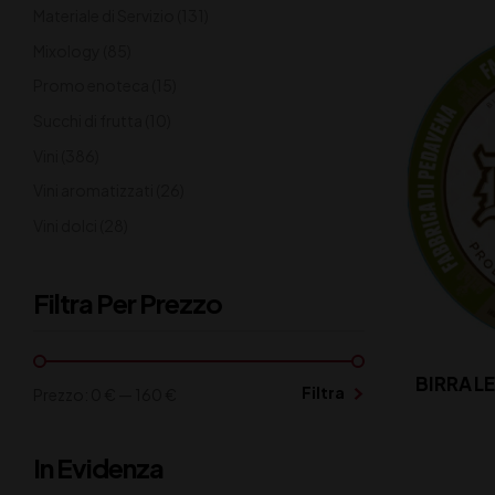
Materiale di Servizio
(131)
Mixology
(85)
Promo enoteca
(15)
Succhi di frutta
(10)
Vini
(386)
Vini aromatizzati
(26)
Vini dolci
(28)
Filtra Per Prezzo
BIRRA L
Filtra
Prezzo:
0 €
—
160 €
In Evidenza