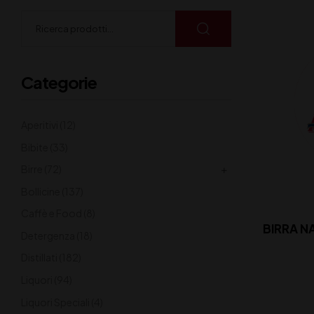
Categorie
Aperitivi
(12)
Bibite
(33)
Birre
(72)
Bollicine
(137)
Caffè e Food
(8)
BIRRA N
Detergenza
(18)
Distillati
(182)
Liquori
(94)
Liquori Speciali
(4)