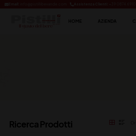
Email:
info@pistillibevande.com
Assistenza Clienti:
+39 0874.691
HOME
AZIENDA
C
Ricerca Prodotti