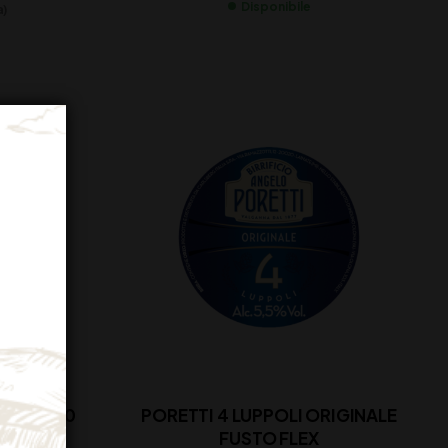
Disponibile
a)
BLACHE 20
PORETTI 4 LUPPOLI ORIGINALE
FUSTO FLEX