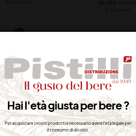
85,00
€
Disponibile
(IVA inclus
Disponibile
Hai l'età giusta per bere ?
Per acquistare i nostri prodotti è necessario avere l'età legale per
A KROMBACHER PILS
BIRRA DE LA PASSION 
il consumo di alcolici.
FUSTINO 5 LT.
LT