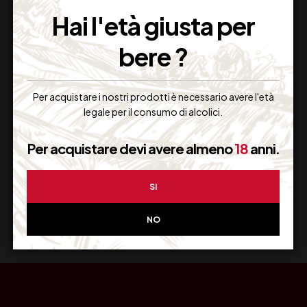
Imballaggio Sicuro
Hai l'età giusta per
100% Garantito
bere ?
Per acquistare i nostri prodotti è necessario avere l'età
Resi Gratuiti
legale per il consumo di alcolici.
Restituiscilo facilmente
Per acquistare devi avere almeno
18
anni.
SI
Miglior Prezzo
Garantito sul Web
NO