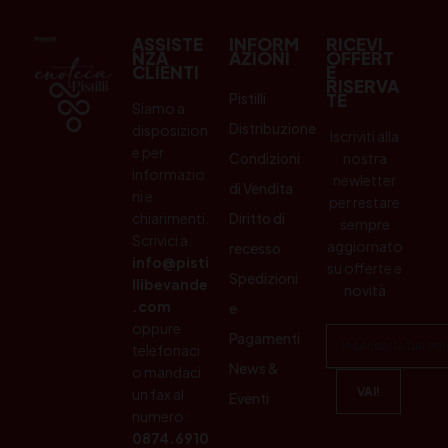
ASSISTE
INFORM
RICEVI
NZA
AZIONI
OFFERT
CLIENTI
E
RISERVA
Pistilli
TE
Siamo a
Distribuzione
disposizion
Iscriviti alla
e per
Condizioni
nostra
informazio
newletter
di Vendita
ni e
per restare
chiarimenti.
Diritto di
sempre
Scrivici a:
aggiornato
recesso
info@pisti
su offerte e
Spedizioni
llibevande
novità
.com
e
oppure
Pagamenti
telefonaci
News &
o mandaci
un fax al
Eventi
numero:
0874.6910