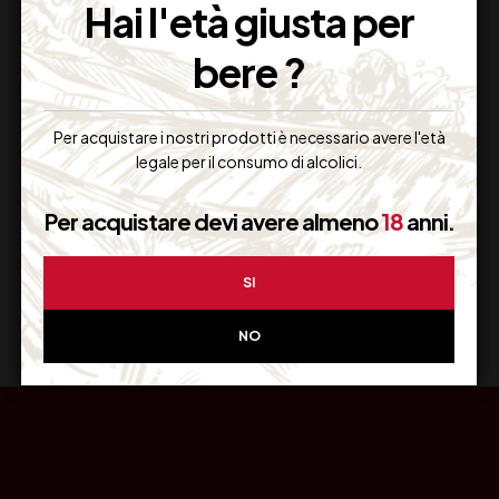
Hai l'età giusta per
bere ?
Resi Gratuiti
Per acquistare i nostri prodotti è necessario avere l'età
Restituiscilo facilmente
legale per il consumo di alcolici.
Per acquistare devi avere almeno
18
anni.
Miglior Prezzo
SI
Garantito sul Web
NO