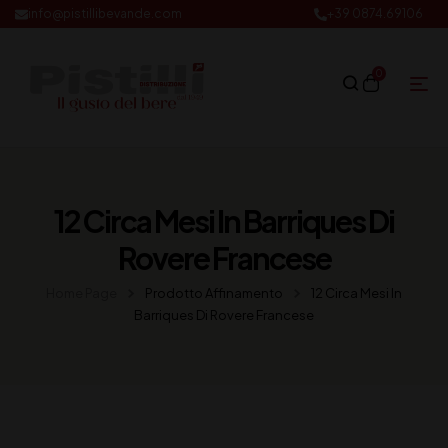
info@pistillibevande.com
+39 0874.69106
0
12 Circa Mesi In Barriques Di
Rovere Francese
Home Page
Prodotto Affinamento
12 Circa Mesi In
Barriques Di Rovere Francese