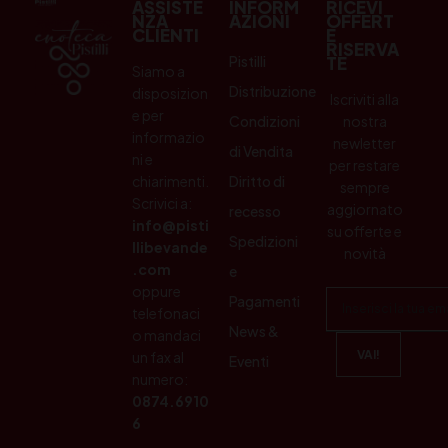
ASSISTE
INFORM
RICEVI
NZA
AZIONI
OFFERT
CLIENTI
E
RISERVA
Pistilli
TE
Siamo a
Distribuzione
disposizion
Iscriviti alla
e per
Condizioni
nostra
informazio
newletter
di Vendita
ni e
per restare
chiarimenti.
Diritto di
sempre
Scrivici a:
aggiornato
recesso
info@pisti
su offerte e
Spedizioni
llibevande
novità
.com
e
oppure
Pagamenti
telefonaci
News &
o mandaci
un fax al
Eventi
numero:
0874.6910
6