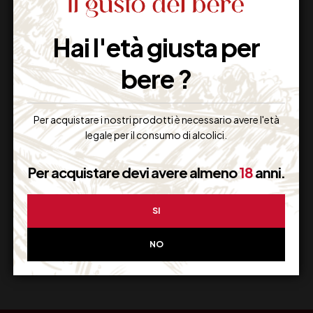
Hai l'età giusta per
Imballaggio Sicuro
100% Garantito
bere ?
Per acquistare i nostri prodotti è necessario avere l'età
legale per il consumo di alcolici.
Resi Gratuiti
Restituiscilo facilmente
Per acquistare devi avere almeno
18
anni.
SI
Miglior Prezzo
NO
Garantito sul Web