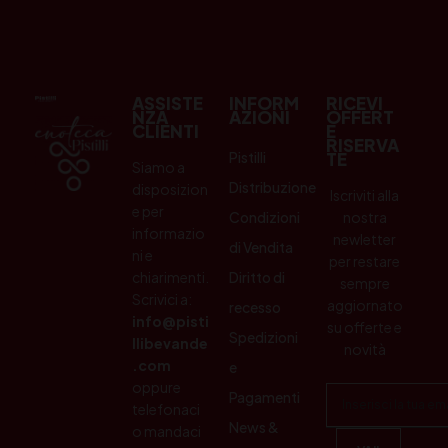
ASSISTE
INFORM
RICEVI
NZA
AZIONI
OFFERT
CLIENTI
E
RISERVA
Pistilli
TE
Siamo a
Distribuzione
disposizion
Iscriviti alla
e per
Condizioni
nostra
informazio
newletter
di Vendita
ni e
per restare
chiarimenti.
Diritto di
sempre
Scrivici a:
aggiornato
recesso
info@pisti
su offerte e
Spedizioni
llibevande
novità
.com
e
oppure
Pagamenti
telefonaci
News &
o mandaci