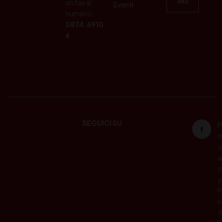
un fax al
Eventi
numero:
0874.6910
6
SEGUICI SU
P
ri
v
a
c
y
P
o
li