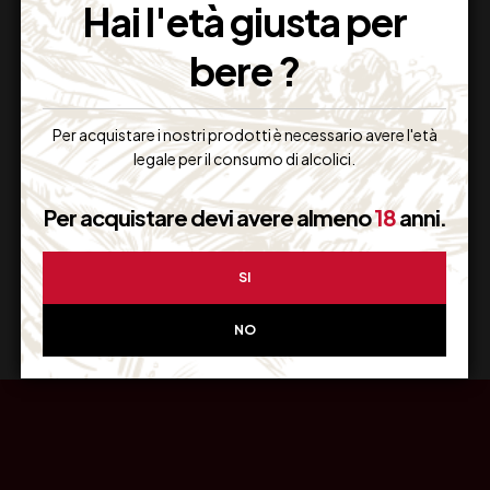
Hai l'età giusta per
bere ?
Resi Gratuiti
Per acquistare i nostri prodotti è necessario avere l'età
Restituiscilo facilmente
legale per il consumo di alcolici.
Per acquistare devi avere almeno
18
anni.
Miglior Prezzo
SI
Garantito sul Web
NO