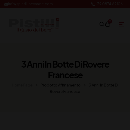
info@pistillibevande.com
+39 0874.69106
0
3 Anni In Botte Di Rovere
Francese
Home Page
Prodotto Affinamento
3 Anni In Botte Di
Rovere Francese