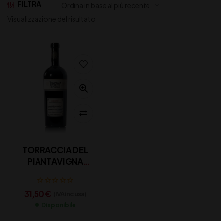
FILTRA
Visualizzazione del risultato
TORRACCIA DEL
PIANTAVIGNA
“GHEMME” D.O.C.G.
CL 75
31,50
€
(IVA inclusa)
Disponibile