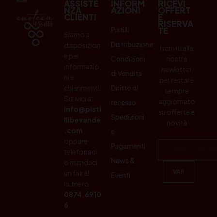
ASSISTE
INFORM
RICEVI
NZA
AZIONI
OFFERT
CLIENTI
E
RISERVA
Pistilli
TE
Siamo a
Distribuzione
disposizion
Iscriviti alla
e per
Condizioni
nostra
informazio
newletter
di Vendita
ni e
per restare
chiarimenti.
Diritto di
sempre
Scrivici a:
aggiornato
recesso
info@pisti
su offerte e
Spedizioni
llibevande
novità
.com
e
oppure
Pagamenti
telefonaci
News &
o mandaci
un fax al
Eventi
numero:
0874.6910
6