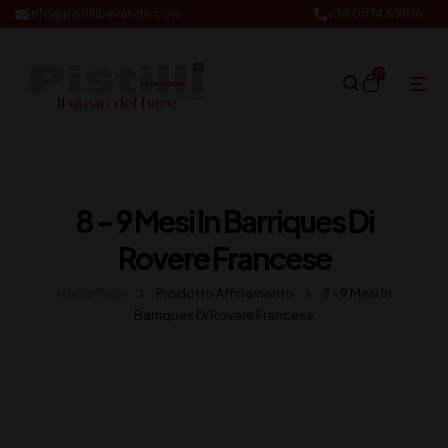
info@pistillibevande.com
+39 0874.69106
0
8 - 9 Mesi In Barriques Di
Rovere Francese
Home Page
Prodotto Affinamento
8 - 9 Mesi In
Barriques Di Rovere Francese