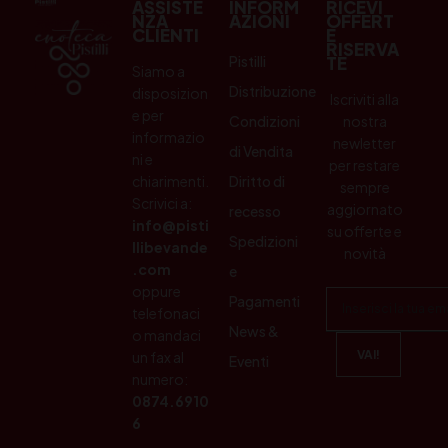
ASSISTE
INFORM
RICEVI
NZA
AZIONI
OFFERT
CLIENTI
E
RISERVA
Pistilli
TE
Siamo a
Distribuzione
disposizion
Iscriviti alla
e per
Condizioni
nostra
informazio
newletter
di Vendita
ni e
per restare
chiarimenti.
Diritto di
sempre
Scrivici a:
aggiornato
recesso
info@pisti
su offerte e
Spedizioni
llibevande
novità
.com
e
oppure
Pagamenti
telefonaci
News &
o mandaci
un fax al
Eventi
numero:
0874.6910
6