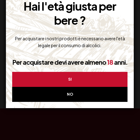
Hai l'età giusta per
bere ?
Resi Gratuiti
Per acquistare i nostri prodotti è necessario avere l'età
Restituiscilo facilmente
legale per il consumo di alcolici.
Per acquistare devi avere almeno
18
anni.
Miglior Prezzo
SI
Garantito sul Web
NO