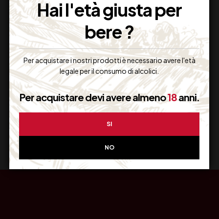
Hai l'età giusta per
bere ?
Resi Gratuiti
Per acquistare i nostri prodotti è necessario avere l'età
Restituiscilo facilmente
legale per il consumo di alcolici.
Per acquistare devi avere almeno
18
anni.
Miglior Prezzo
SI
Garantito sul Web
NO