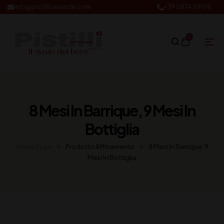
info@pistillibevande.com
+39 0874.69106
0
8 Mesi In Barrique, 9 Mesi In
Bottiglia
Home Page
Prodotto Affinamento
8 Mesi In Barrique, 9
Mesi In Bottiglia