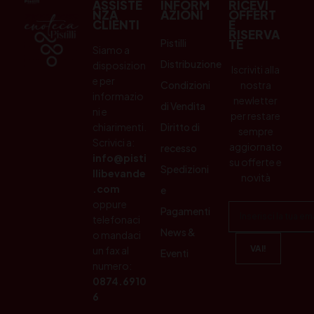
ASSISTE
INFORM
RICEVI
NZA
AZIONI
OFFERT
CLIENTI
E
RISERVA
Pistilli
TE
Siamo a
Distribuzione
disposizion
Iscriviti alla
e per
Condizioni
nostra
informazio
newletter
di Vendita
ni e
per restare
chiarimenti.
Diritto di
sempre
Scrivici a:
aggiornato
recesso
info@pisti
su offerte e
Spedizioni
llibevande
novità
.com
e
oppure
Pagamenti
telefonaci
News &
o mandaci
un fax al
Eventi
numero:
0874.6910
6