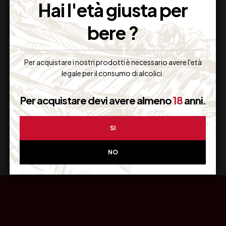
Hai l'età giusta per
bere ?
Resi Gratuiti
Per acquistare i nostri prodotti è necessario avere l'età
Restituiscilo facilmente
legale per il consumo di alcolici.
Per acquistare devi avere almeno
18
anni.
Miglior Prezzo
SI
Garantito sul Web
NO