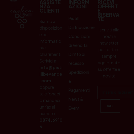
ASSISTE
INFORM
RICEVI
NZA
AZIONI
OFFERT
CLIENTI
E
RISERVA
Pistilli
TE
Siamo a
Distribuzione
disposizion
Iscriviti alla
e per
Condizioni
nostra
informazio
newletter
di Vendita
ni e
per restare
chiarimenti.
Diritto di
sempre
Scrivici a:
aggiornato
recesso
info@pisti
su offerte e
Spedizioni
llibevande
novità
.com
e
oppure
Pagamenti
telefonaci
News &
o mandaci
un fax al
Eventi
numero:
0874.6910
6