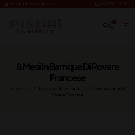
info@pistillibevande.com
+39 0874.69106
0
8 Mesi In Barrique Di Rovere
Francese
Home Page
Prodotto Affinamento
8 Mesi In Barrique Di
Rovere Francese