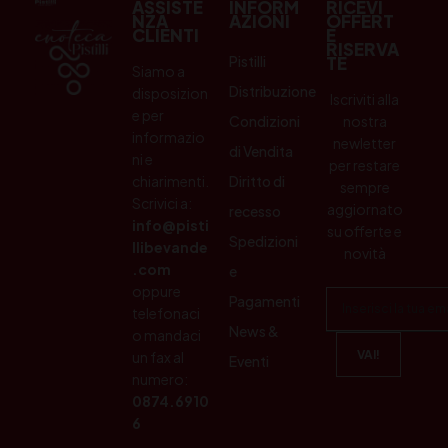
ASSISTE
INFORM
RICEVI
NZA
AZIONI
OFFERT
CLIENTI
E
RISERVA
Pistilli
TE
Siamo a
Distribuzione
disposizion
Iscriviti alla
e per
Condizioni
nostra
informazio
newletter
di Vendita
ni e
per restare
chiarimenti.
Diritto di
sempre
Scrivici a:
aggiornato
recesso
info@pisti
su offerte e
Spedizioni
llibevande
novità
.com
e
oppure
Pagamenti
telefonaci
News &
o mandaci
un fax al
Eventi
numero:
0874.6910
6