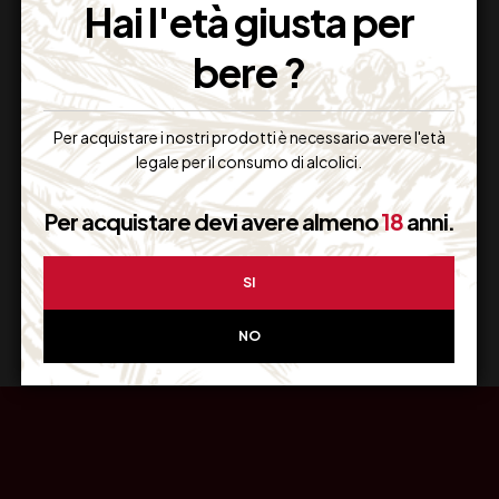
Hai l'età giusta per
bere ?
Resi Gratuiti
Per acquistare i nostri prodotti è necessario avere l'età
Restituiscilo facilmente
legale per il consumo di alcolici.
Per acquistare devi avere almeno
18
anni.
Miglior Prezzo
SI
Garantito sul Web
NO