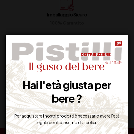
Imballaggio Sicuro
100% Garantito
Resi Gratuiti
Restituiscilo facilmente
Hai l'età giusta per
bere ?
Miglior Prezzo
Garantito sul Web
Per acquistare i nostri prodotti è necessario avere l'età
legale per il consumo di alcolici.