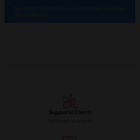
Non è stato trovato nessun prodotto che corrisponde
alla tua selezione.
Supporto Clienti
Dal lunedi al venerdi