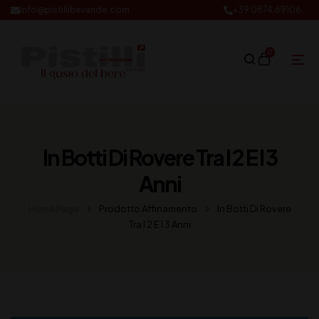
info@pistillibevande.com
+39 0874.69106
0
In Botti Di Rovere Tra I 2 E I 3
Anni
Home Page
Prodotto Affinamento
In Botti Di Rovere
Tra I 2 E I 3 Anni