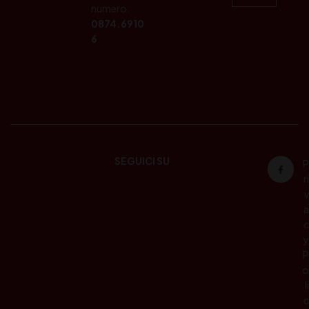
numero:
0874.6910
6
SEGUICI SU
P
ri
v
a
c
y
P
o
li
c