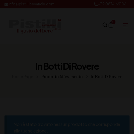
info@pistillibevande.com
+39 0874.69106
0
In Botti Di Rovere
Home Page
Prodotto Affinamento
In Botti Di Rovere
Non è stato trovato nessun prodotto che corrisponde
alla tua selezione.