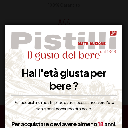
100% Garantito
Resi Gratuiti
Restituiscilo facilmente
Hai l'età giusta per
Miglior Prezzo
bere ?
Garantito sul Web
Per acquistare i nostri prodotti è necessario avere l'età
legale per il consumo di alcolici.
Per acquistare devi avere almeno
18
anni.