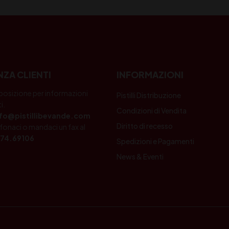
NZA CLIENTI
INFORMAZIONI
posizione per informazioni
Pistilli Distribuzione
i.
Condizioni di Vendita
nfo@pistillibevande.com
Diritto di recesso
fonaci o mandaci un fax al
74.69106
Spedizioni e Pagamenti
News & Eventi