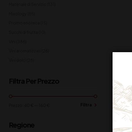
Materiale di Servizio
(131)
Mixology
(85)
Promo enoteca
(15)
Succhi di frutta
(10)
Vini
(386)
Vini aromatizzati
(26)
Vini dolci
(28)
Filtra Per Prezzo
Filtra
Prezzo:
40 €
—
160 €
TOMMAS
Regione