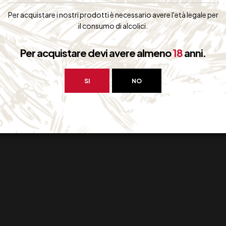
108,00
€
153,00
€
(IVA inclusa)
(IVA inclus
Per acquistare i nostri prodotti è necessario avere l'età legale per
Disponibile
Disponibile
il consumo di alcolici.
Per acquistare devi avere almeno
18
anni.
SI
NO