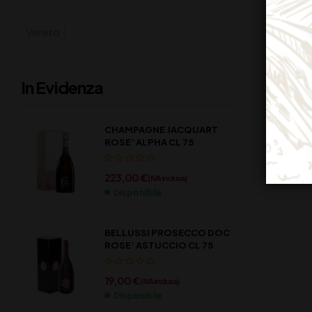
Veneto
In Evidenza
CHAMPAGNE JACQUART
ROSE’ ALPHA CL 75
223,00
€
(IVA inclusa)
Disponibile
BELLUSSI PROSECCO DOC
ROSE’ ASTUCCIO CL 75
19,00
€
(IVA inclusa)
Disponibile