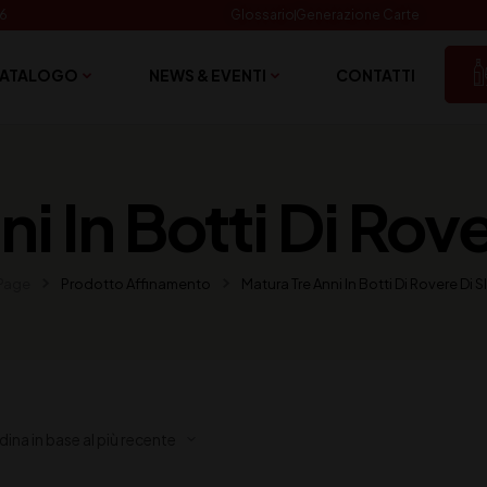
06
Glossario
Generazione Carte
ATALOGO
NEWS & EVENTI
CONTATTI
i In Botti Di Rov
Page
Prodotto Affinamento
Matura Tre Anni In Botti Di Rovere Di 