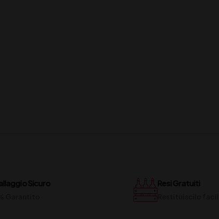
llaggio Sicuro
Resi Gratuiti
% Garantito
Restituiscilo fac