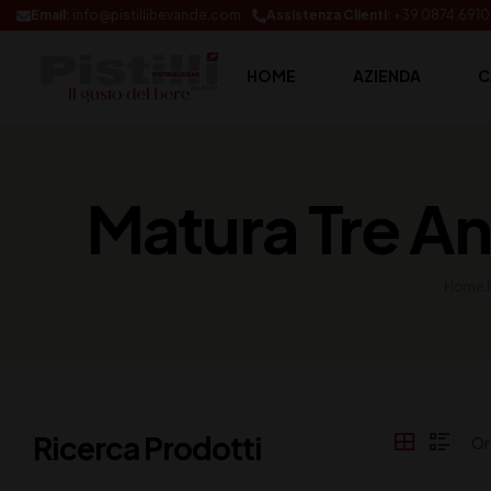
Email:
info@pistillibevande.com
Assistenza Clienti:
+39 0874.691
HOME
AZIENDA
C
Matura Tre Ann
Home 
Ricerca Prodotti