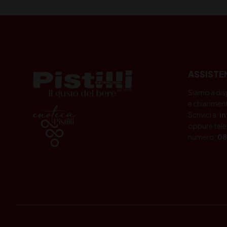
ASSISTE
Siamo a dis
e chiariment
Scrivici a:
i
oppure tele
numero:
08