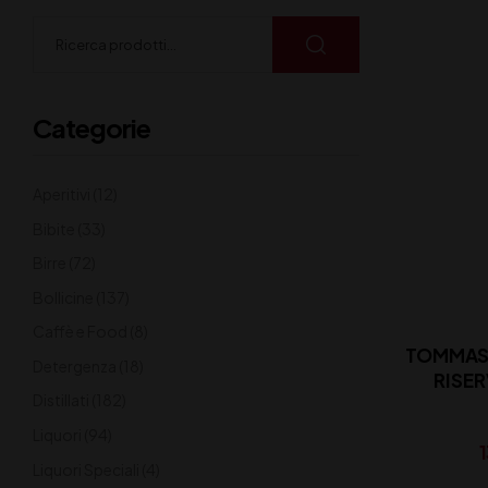
Categorie
Aperitivi
(12)
Bibite
(33)
Birre
(72)
Bollicine
(137)
Caffè e Food
(8)
TOMMASI
Detergenza
(18)
RISER
Distillati
(182)
Liquori
(94)
Liquori Speciali
(4)