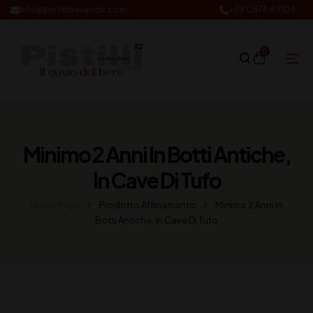
info@pistillibevande.com
+39 0874.69106
0
Minimo 2 Anni In Botti Antiche,
In Cave Di Tufo
Home Page
Prodotto Affinamento
Minimo 2 Anni In
Botti Antiche, In Cave Di Tufo