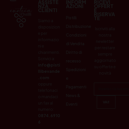
ASSISTE
INFORM
RICEVI
NZA
AZIONI
OFFERT
CLIENTI
E
RISERVA
Pistilli
TE
Siamo a
Distribuzione
disposizion
Iscriviti alla
e per
Condizioni
nostra
informazio
newletter
di Vendita
ni e
per restare
chiarimenti.
Diritto di
sempre
Scrivici a:
aggiornato
recesso
info@pisti
su offerte e
Spedizioni
llibevande
novità
.com
e
oppure
Pagamenti
telefonaci
News &
o mandaci
un fax al
Eventi
numero:
0874.6910
6