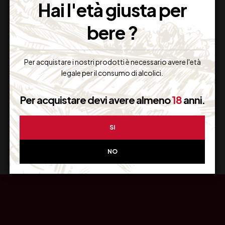
Hai l'età giusta per
bere ?
Resi Gratuiti
Per acquistare i nostri prodotti è necessario avere l'età
Restituiscilo facilmente
legale per il consumo di alcolici.
Per acquistare devi avere almeno
18
anni.
Miglior Prezzo
SI
Garantito sul Web
NO