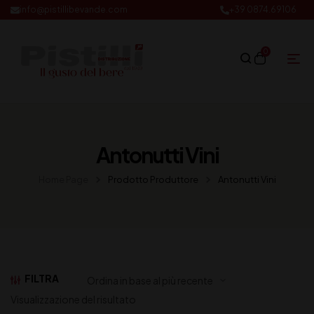
info@pistillibevande.com
+39 0874.69106
0
Antonutti Vini
Home Page
Prodotto Produttore
Antonutti Vini
FILTRA
Visualizzazione del risultato