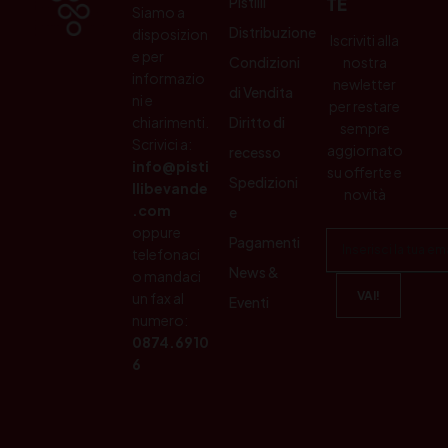
Pistilli
TE
Siamo a
Distribuzione
disposizion
Iscriviti alla
e per
Condizioni
nostra
informazio
newletter
di Vendita
ni e
per restare
chiarimenti.
Diritto di
sempre
Scrivici a:
aggiornato
recesso
info@pisti
su offerte e
Spedizioni
llibevande
novità
.com
e
oppure
Pagamenti
telefonaci
News &
o mandaci
un fax al
Eventi
numero:
0874.6910
6