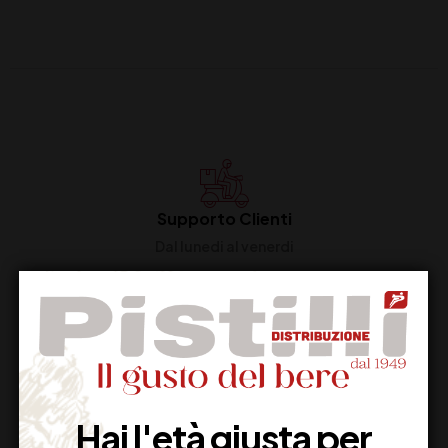
Supporto Clienti
Dal lunedi al venerdi
Imballaggio Sicuro
100% Garantito
Hai l'età giusta per