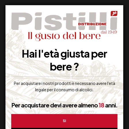
Supporto Clienti
Hai l'età giusta per
Dal lunedi al venerdi
bere ?
Per acquistare i nostri prodotti è necessario avere l'età
Imballaggio Sicuro
legale per il consumo di alcolici.
100% Garantito
Per acquistare devi avere almeno
18
anni.
SI
Resi Gratuiti