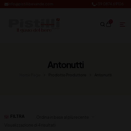
info@pistillibevande.com
+39 0874.69106
0
Antonutti
Home Page
Prodotto Produttore
Antonutti
FILTRA
Visualizzazione di 4 risultati