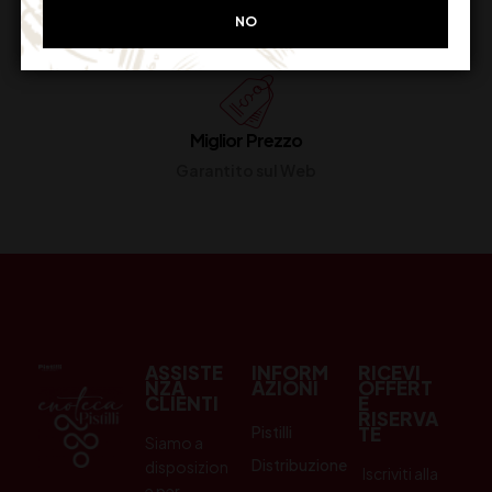
Restituiscilo facilmente
NO
Miglior Prezzo
Garantito sul Web
ASSISTE
INFORM
RICEVI
NZA
AZIONI
OFFERT
CLIENTI
E
RISERVA
Pistilli
TE
Siamo a
Distribuzione
disposizion
Iscriviti alla
e per