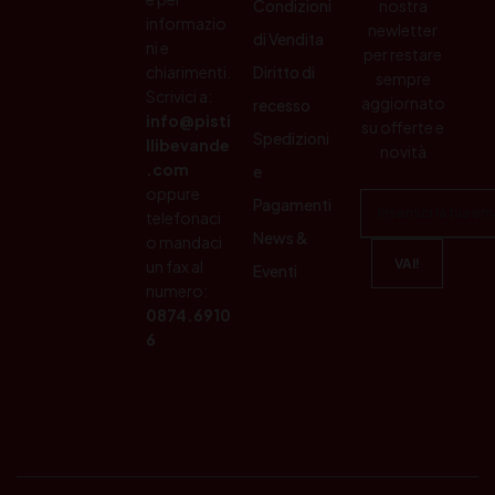
Condizioni
nostra
informazio
newletter
di Vendita
ni e
per restare
chiarimenti.
Diritto di
sempre
Scrivici a:
aggiornato
recesso
info@pisti
su offerte e
Spedizioni
llibevande
novità
.com
e
oppure
Pagamenti
telefonaci
News &
o mandaci
un fax al
Eventi
numero:
0874.6910
6