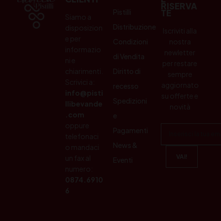
RISERVA
Pistilli
TE
Siamo a
Distribuzione
disposizion
Iscriviti alla
e per
Condizioni
nostra
informazio
newletter
di Vendita
ni e
per restare
chiarimenti.
Diritto di
sempre
Scrivici a:
aggiornato
recesso
info@pisti
su offerte e
Spedizioni
llibevande
novità
.com
e
oppure
Pagamenti
telefonaci
News &
o mandaci
un fax al
Eventi
numero:
0874.6910
6