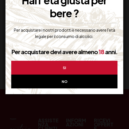
Hai l'età giusta per
bere ?
Resi Gratuiti
Restituiscilo facilmente
Per acquistare i nostri prodotti è necessario avere l'età
legale per il consumo di alcolici.
Per acquistare devi avere almeno
18
anni.
Miglior Prezzo
Garantito sul Web
SI
NO
ASSISTE
INFORM
RICEVI
NZA
AZIONI
OFFERT
CLIENTI
E