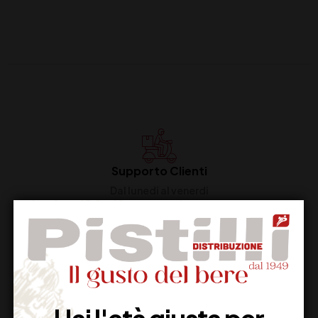
Supporto Clienti
Dal lunedi al venerdi
Imballaggio Sicuro
100% Garantito