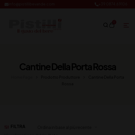
info@pistillibevande.com
+39 0874.69106
0
Cantine Della Porta Rossa
Home Page
Prodotto Produttore
Cantine Della Porta
Rossa
FILTRA