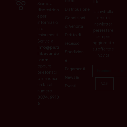
Pistilli
TE
Siamo a
Distribuzione
disposizion
Iscriviti alla
e per
Condizioni
nostra
informazio
newletter
di Vendita
ni e
per restare
chiarimenti.
Diritto di
sempre
Scrivici a:
aggiornato
recesso
info@pisti
su offerte e
Spedizioni
llibevande
novità
.com
e
oppure
Pagamenti
telefonaci
News &
o mandaci
un fax al
Eventi
numero:
0874.6910
6