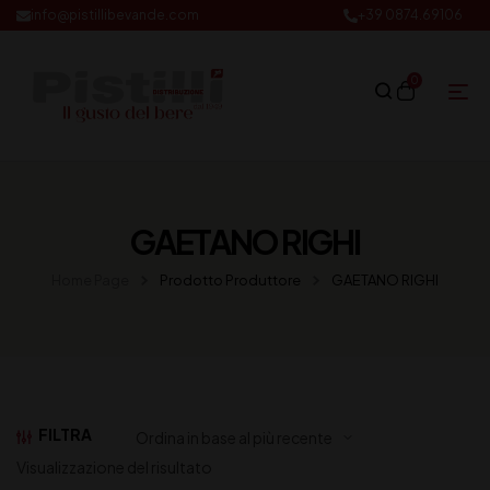
info@pistillibevande.com
+39 0874.69106
0
GAETANO RIGHI
Home Page
Prodotto Produttore
GAETANO RIGHI
FILTRA
Visualizzazione del risultato