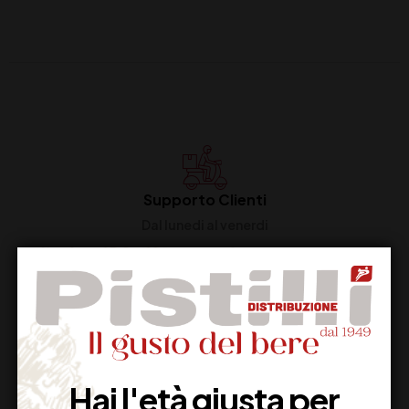
Supporto Clienti
Dal lunedi al venerdi
Imballaggio Sicuro
100% Garantito
Hai l'età giusta per