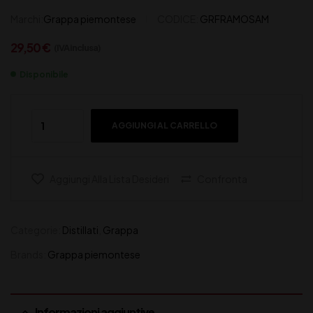
Marchi:
Grappa piemontese
CODICE:
GRFRAMOSAM
29,50
€
(IVA inclusa)
Disponibile
AGGIUNGI AL CARRELLO
Aggiungi Alla Lista Desideri
Confronta
Categorie:
Distillati
,
Grappa
Brands:
Grappa piemontese
Informazioni aggiuntive