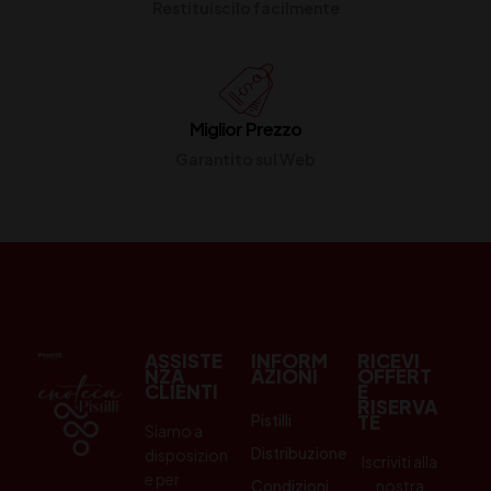
Restituiscilo facilmente
Miglior Prezzo
Garantito sul Web
ASSISTE
INFORM
RICEVI
NZA
AZIONI
OFFERT
CLIENTI
E
RISERVA
Pistilli
TE
Siamo a
Distribuzione
disposizion
Iscriviti alla
e per
Condizioni
nostra