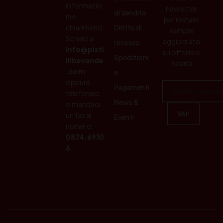
informazio
newletter
di Vendita
ni e
per restare
chiarimenti.
Diritto di
sempre
Scrivici a:
aggiornato
recesso
info@pisti
su offerte e
Spedizioni
llibevande
novità
.com
e
oppure
Pagamenti
telefonaci
News &
o mandaci
un fax al
Eventi
numero:
0874.6910
6