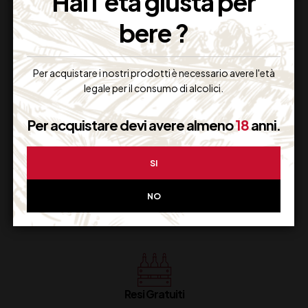
Hai l'età giusta per
bere ?
Per acquistare i nostri prodotti è necessario avere l'età
legale per il consumo di alcolici.
Supporto Clienti
Per acquistare devi avere almeno
18
anni.
Dal lunedi al venerdi
SI
NO
Imballaggio Sicuro
100% Garantito
Resi Gratuiti