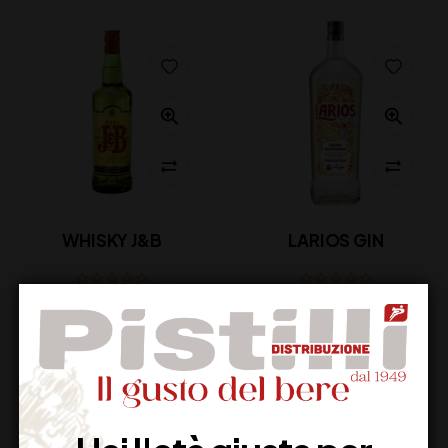
WHISKY J&B
LARIOS GIN
28,00
€
19,00
€
(IVA inclusa)
(IVA inclusa)
Disponibile
Disponibile