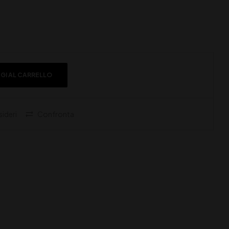
GI AL CARRELLO
sideri
Confronta