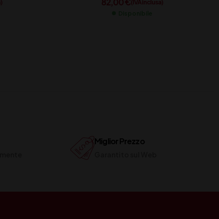
82,00
€
)
(IVA inclusa)
Disponibile
Miglior Prezzo
ilmente
Garantito sul Web