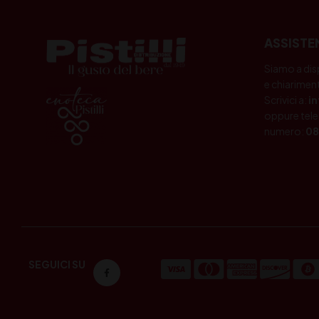
ASSISTE
Siamo a dis
e chiariment
Scrivici a:
i
oppure tele
numero:
08
SEGUICI SU