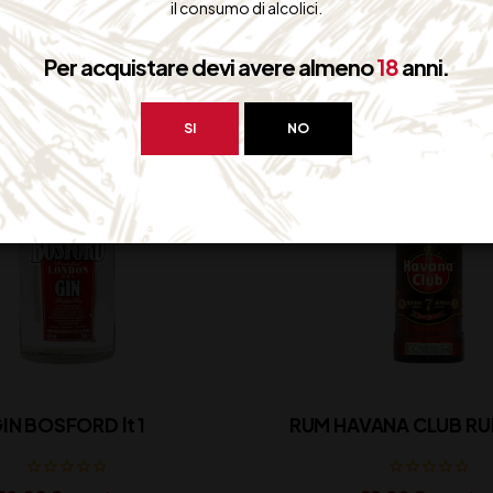
il consumo di alcolici.
Per acquistare devi avere almeno
18
anni.
SI
NO
IN BOSFORD lt 1
RUM HAVANA CLUB RU