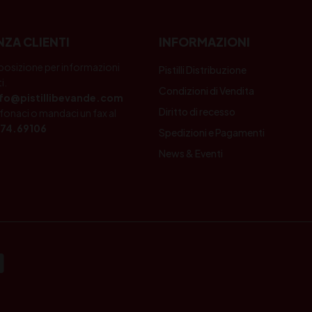
NZA CLIENTI
INFORMAZIONI
posizione per informazioni
Pistilli Distribuzione
i.
Condizioni di Vendita
nfo@pistillibevande.com
Diritto di recesso
fonaci o mandaci un fax al
74.69106
Spedizioni e Pagamenti
News & Eventi