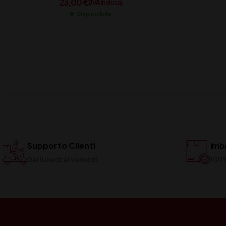
23,00
€
(IVA inclusa)
Disponibile
Supporto Clienti
Imba
Dal lunedi al venerdi
100