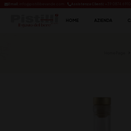
Email:
info@pistillibevande.com
Assistenza Clienti:
+39 0874.691
HOME
AZIENDA
C
Home Page