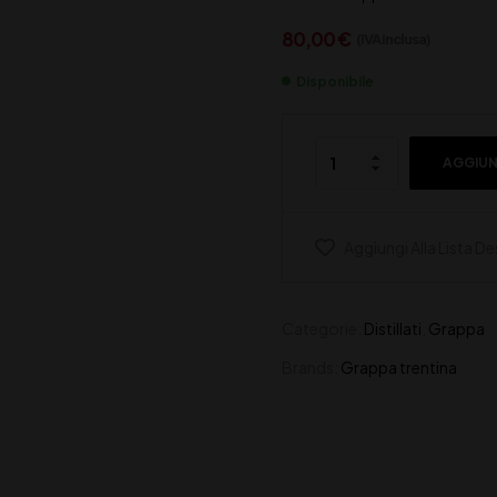
80,00
€
(IVA inclusa)
Disponibile
AGGIUN
Aggiungi Alla Lista De
Categorie:
Distillati
,
Grappa
Brands:
Grappa trentina