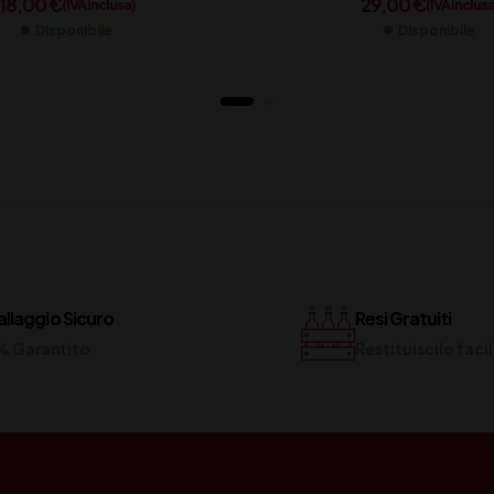
18,00
€
29,00
€
(IVA inclusa)
(IVA inclusa
Disponibile
Disponibile
llaggio Sicuro
Resi Gratuiti
% Garantito
Restituiscilo fac