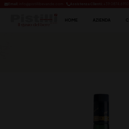
Email:
info@pistillibevande.com
Assistenza Clienti:
+39 0874.691
HOME
AZIENDA
C