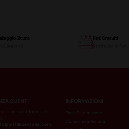
llaggio Sicuro
Resi Gratuiti
% Garantito
Restituiscilo fac
NZA CLIENTI
INFORMAZIONI
posizione per informazioni
Pistilli Distribuzione
i.
Condizioni di Vendita
nfo@pistillibevande.com