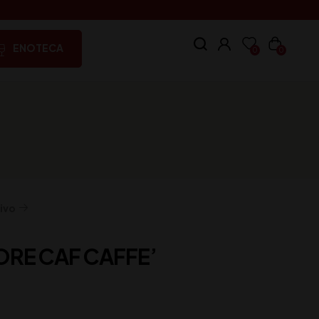
ENOTECA
0
0
ivo
ORE CAF CAFFE’