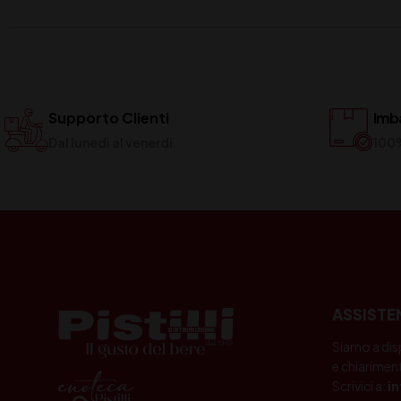
Supporto Clienti
Imba
Dal lunedi al venerdi
100
ASSISTE
Siamo a dis
e chiariment
Scrivici a:
i