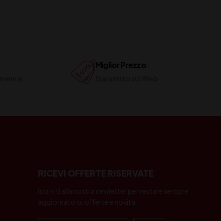
Miglior Prezzo
ilmente
Garantito sul Web
RICEVI OFFERTE RISERVATE
Iscriviti alla nostra newletter per restare sempre
aggiornato su offerte e novità