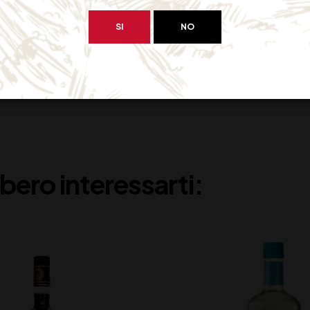
SI
NO
bero interessarti: