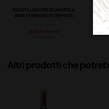
BAILEYS LIQUORE IRLANDESE A
BASE DI WHISKEY E CREMA DI
LATTE
25,00
€
(IVA inclusa)
Disponibile
Altri prodotti che potreb