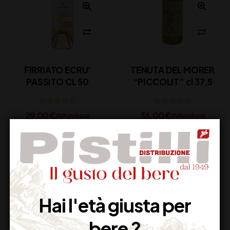
FIRRIATO ECRU’
TENUTA DEL MORER
PASSITO CL 50
“PICCOLIT” cl 37,5
29,00
€
36,00
€
(IVA inclusa)
(IVA inclusa)
Disponibile
Disponibile
Hai l'età giusta per
bere ?