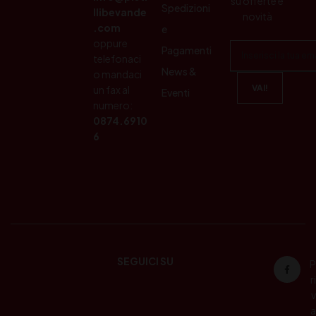
su offerte e
Spedizioni
llibevande
novità
.com
e
oppure
Pagamenti
telefonaci
News &
o mandaci
un fax al
Eventi
numero:
0874.6910
6
SEGUICI SU
P
ri
v
a