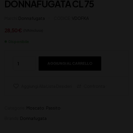
DONNAFUGATA CL 75
Marchi:
Donnafugata
CODICE:
VDOFKA
28,50
€
(IVA inclusa)
Disponibile
AGGIUNGI AL CARRELLO
Aggiungi Alla Lista Desideri
Confronta
Categorie:
Moscato
,
Passito
Brands:
Donnafugata