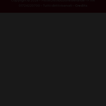
Copyright © 2026 – Pistilli Distribuzione Bevande – P.IVA
01724220700 – Tutti i diritti riservati –
Credits