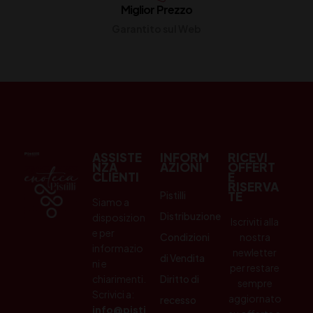
Miglior Prezzo
Garantito sul Web
ASSISTE
INFORM
RICEVI
NZA
AZIONI
OFFERT
CLIENTI
E
RISERVA
Pistilli
TE
Siamo a
Distribuzione
disposizion
Iscriviti alla
e per
Condizioni
nostra
informazio
newletter
di Vendita
ni e
per restare
chiarimenti.
Diritto di
sempre
Scrivici a:
aggiornato
recesso
info@pisti