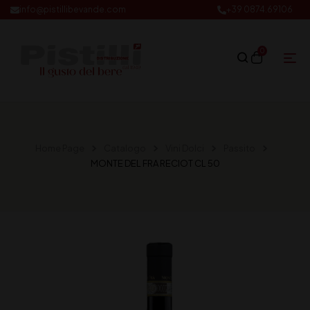
info@pistillibevande.com
+39 0874.69106
0
Home Page
Catalogo
Vini Dolci
Passito
MONTE DEL FRA RECIOT CL 50