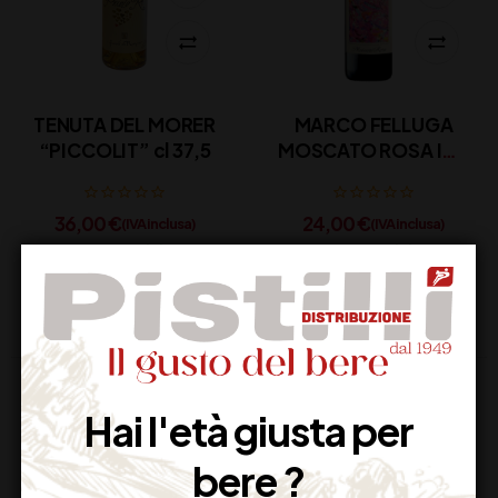
TENUTA DEL MORER
MARCO FELLUGA
“PICCOLIT” cl 37,5
MOSCATO ROSA IGT
CL 50
36,00
€
24,00
€
(IVA inclusa)
(IVA inclusa)
Disponibile
Disponibile
Hai l'età giusta per
bere ?