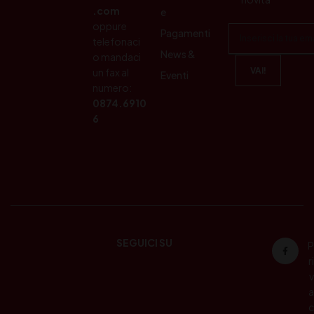
.com
e
oppure
Pagamenti
telefonaci
News &
o mandaci
un fax al
Eventi
numero:
0874.6910
6
SEGUICI SU
P
ri
v
a
c