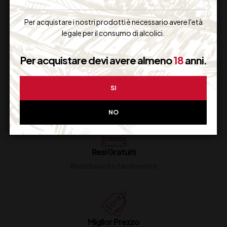
Supporto Clienti
Per acquistare i nostri prodotti è necessario avere l'età
Dal lunedi al venerdi
legale per il consumo di alcolici.
Per acquistare devi avere almeno
18
anni.
Imballaggio Sicuro
SI
100% Garantito
NO
Resi Gratuiti
Restituiscilo facilmente
Miglior Prezzo