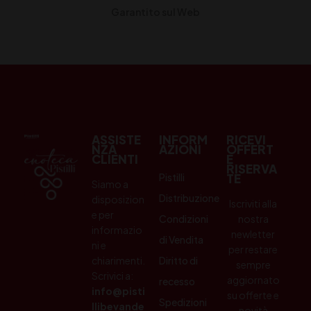
Garantito sul Web
ASSISTE
INFORM
RICEVI
NZA
AZIONI
OFFERT
CLIENTI
E
RISERVA
Pistilli
TE
Siamo a
Distribuzione
disposizion
Iscriviti alla
e per
Condizioni
nostra
informazio
newletter
di Vendita
ni e
per restare
chiarimenti.
Diritto di
sempre
Scrivici a:
aggiornato
recesso
info@pisti
su offerte e
Spedizioni
llibevande
novità