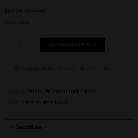
26,00
€
(IVA inclusa)
Disponibile
AGGIUNGI AL CARRELLO
Aggiungi Alla Lista Desideri
Confronta
Categorie:
Passito
,
Vini aromatizzati
,
Vini dolci
Brands:
Vini dolci e aromatizzati
Descrizione